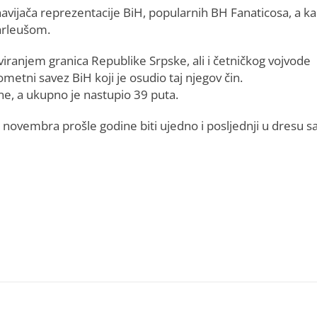
navijača reprezentacije BiH, popularnih BH Fanaticosa, a k
Karleušom.
oviranjem granica Republike Srpske, ali i četničkog vojvode
etni savez BiH koji je osudio taj njegov čin.
ne, a ukupno je nastupio 39 puta.
5. novembra prošle godine biti ujedno i posljednji u dresu s