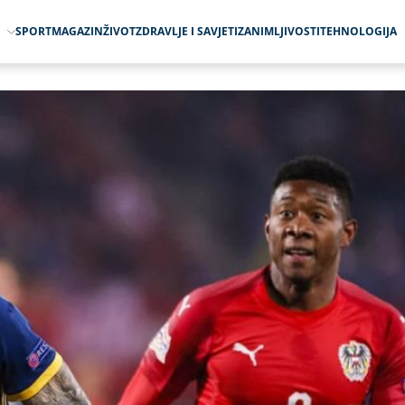
O
SPORT
MAGAZIN
ŽIVOT
ZDRAVLJE I SAVJETI
ZANIMLJIVOSTI
TEHNOLOGIJA