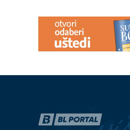
PREPORUKA ZA VAS
Tim pjevačice Aldine Bajić upozorio
Ovaj fakultet
pratioce: "Profil je hakovan, budite
JO: Sada uživ
oprezni"
Aleksejem Bje
se školovala i u