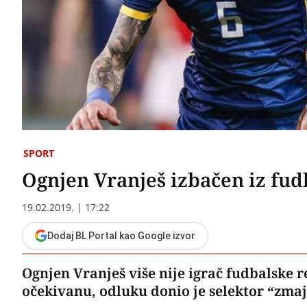
SPORT
Ognjen Vranješ izbačen iz fud
19.02.2019. | 17:22
Dodaj BL Portal kao Google izvor
Ognjen Vranješ više nije igrač fudbalske 
očekivanu, odluku donio je selektor “zmaj