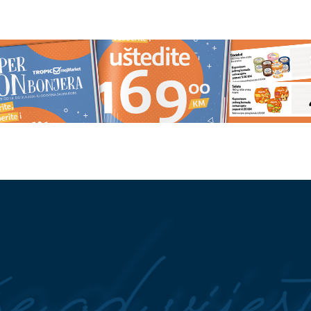
 je ZAVRŠILA SARA
Bašta ne miruje ni u avgustu: Ev
a na putovanjima sa
šta se sada sije za bogatu jesenj
logrlićem, a nekada
berbu
 Italiji