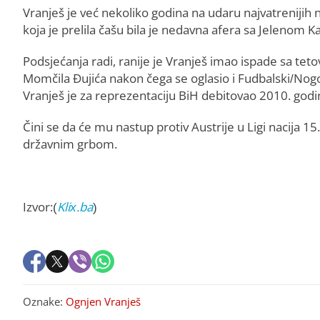
Vranješ je već nekoliko godina na udaru najvatrenijih 
koja je prelila čašu bila je nedavna afera sa Jelenom 
Podsjećanja radi, ranije je Vranješ imao ispade sa tet
Momčila Đujića nakon čega se oglasio i Fudbalski/Nogom
Vranješ je za reprezentaciju BiH debitovao 2010. godi
Čini se da će mu nastup protiv Austrije u Ligi nacija 1
državnim grbom.
Izvor:(
Klix.ba
)
Oznake:
Ognjen Vranješ