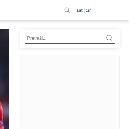
Lat
Ćir