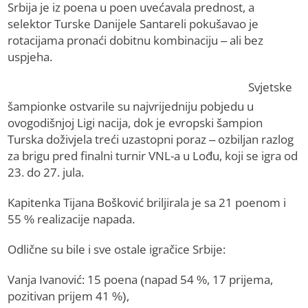
Srbija je iz poena u poen uvećavala prednost, a
selektor Turske Danijele Santareli pokušavao je
rotacijama pronaći dobitnu kombinaciju – ali bez
uspjeha.
Svjetske
šampionke ostvarile su najvrijedniju pobjedu u
ovogodišnjoj Ligi nacija, dok je evropski šampion
Turska doživjela treći uzastopni poraz – ozbiljan razlog
za brigu pred finalni turnir VNL-a u Lođu, koji se igra od
23. do 27. jula.
Kapitenka Tijana Bošković briljirala je sa 21 poenom i
55 % realizacije napada.
Odlične su bile i sve ostale igračice Srbije:
Vanja Ivanović: 15 poena (napad 54 %, 17 prijema,
pozitivan prijem 41 %),