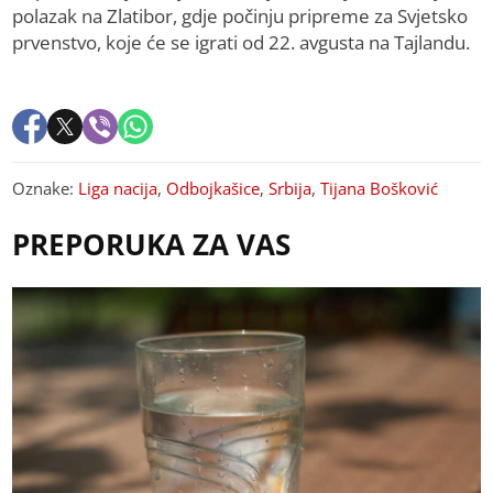
polazak na Zlatibor, gdje počinju pripreme za Svjetsko
prvenstvo, koje će se igrati od 22. avgusta na Tajlandu.
Oznake:
Liga nacija
,
Odbojkašice
,
Srbija
,
Tijana Bošković
PREPORUKA ZA VAS