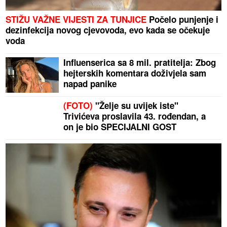
STIŽU VAŽNE VIJESTI ZA TUNJICE
Počelo punjenje i
dezinfekcija novog cjevovoda, evo kada se očekuje
voda
Influenserica sa 8 mil. pratitelja: Zbog
hejterskih komentara doživjela sam
napad panike
(FOTO)
"Želje su uvijek iste"
Trivićeva proslavila 43. rođendan, a
on je bio SPECIJALNI GOST