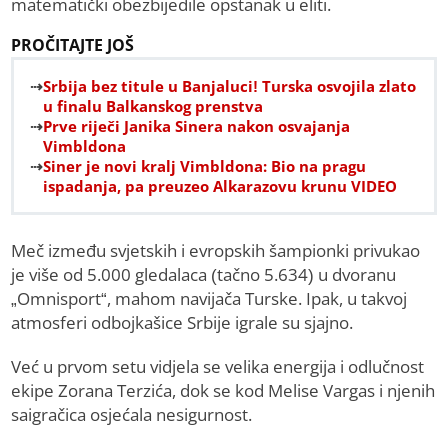
matematički obezbijedile opstanak u eliti.
PROČITAJTE JOŠ
Srbija bez titule u Banjaluci! Turska osvojila zlato
u finalu Balkanskog prenstva
Prve riječi Janika Sinera nakon osvajanja
Vimbldona
Siner je novi kralj Vimbldona: Bio na pragu
ispadanja, pa preuzeo Alkarazovu krunu VIDEO
Meč između svjetskih i evropskih šampionki privukao
je više od 5.000 gledalaca (tačno 5.634) u dvoranu
„Omnisport“, mahom navijača Turske. Ipak, u takvoj
atmosferi odbojkašice Srbije igrale su sjajno.
Već u prvom setu vidjela se velika energija i odlučnost
ekipe Zorana Terzića, dok se kod Melise Vargas i njenih
saigračica osjećala nesigurnost.