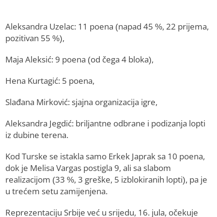
Aleksandra Uzelac: 11 poena (napad 45 %, 22 prijema,
pozitivan 55 %),
Maja Aleksić: 9 poena (od čega 4 bloka),
Hena Kurtagić: 5 poena,
Slađana Mirković: sjajna organizacija igre,
Aleksandra Jegdić: briljantne odbrane i podizanja lopti
iz dubine terena.
Kod Turske se istakla samo Erkek Japrak sa 10 poena,
dok je Melisa Vargas postigla 9, ali sa slabom
realizacijom (33 %, 3 greške, 5 izblokiranih lopti), pa je
u trećem setu zamijenjena.
Reprezentaciju Srbije već u srijedu, 16. jula, očekuje