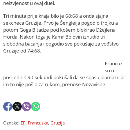
neizvjenost u ovaj duel.
Tri minuta prije kraja bilo je 68:68 a onda sjajna
sekcneca Gruzije. Prvo je Šengleija pogodio trojku a
potom Goga Bitadze pod košem blokirao Džejlena
Horda. Nakon toga je Kamr Boldvin iznudio tri
slobodna bacanja i pogodio sve pokušaje za vođstvo
Gruzije od 74:68.
Francuzi
su u
posljednih 90 sekundi pokušali da se spasu blamaže ali
im to nije pošlo za rukom, prenose Nezavisne.
Oznake:
EP
,
Francuska
,
Gruzija