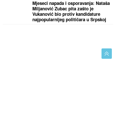
Mjeseci napada i osporavanja: Nataša
Miljanović Zubac pita zašto je
Vukanović bio protiv kandidature
najpopularnijeg političara u Srpskoj
Nissan uči od Kineza, razvoj modela Skyline završen
za samo 26 mjeseci
(VIDEO) VELJKO I BOGDANA
KRSTARE RIJEKOM
Cecina snajka
brutalno izgleda nakon 3 porođaja