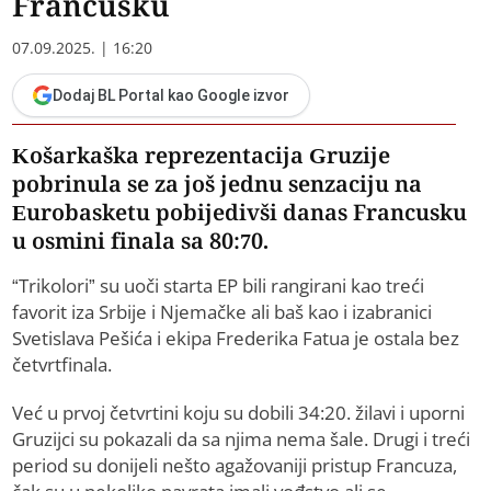
Francusku
07.09.2025. | 16:20
Dodaj BL Portal kao Google izvor
Košarkaška reprezentacija Gruzije
pobrinula se za još jednu senzaciju na
Eurobasketu pobijedivši danas Francusku
u osmini finala sa 80:70.
“Trikolori” su uoči starta EP bili rangirani kao treći
favorit iza Srbije i Njemačke ali baš kao i izabranici
Svetislava Pešića i ekipa Frederika Fatua je ostala bez
četvrtfinala.
Već u prvoj četvrtini koju su dobili 34:20. žilavi i uporni
Gruzijci su pokazali da sa njima nema šale. Drugi i treći
period su donijeli nešto agažovaniji pristup Francuza,