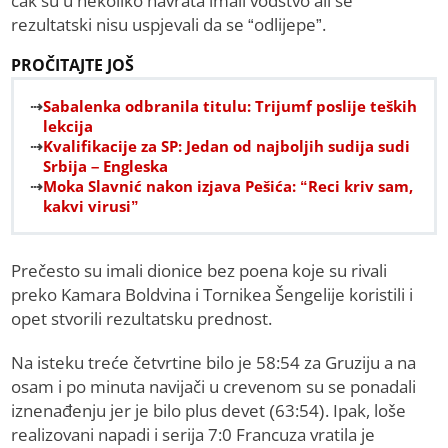
čak su u nekoliko navrata imali vođstvo ali se
rezultatski nisu uspjevali da se “odlijepe”.
PROČITAJTE JOŠ
Sabalenka odbranila titulu: Trijumf poslije teških
lekcija
Kvalifikacije za SP: Jedan od najboljih sudija sudi
Srbija – Engleska
Moka Slavnić nakon izjava Pešića: “Reci kriv sam,
kakvi virusi”
Prečesto su imali dionice bez poena koje su rivali
preko Kamara Boldvina i Tornikea Šengelije koristili i
opet stvorili rezultatsku prednost.
Na isteku treće četvrtine bilo je 58:54 za Gruziju a na
osam i po minuta navijači u crevenom su se ponadali
iznenađenju jer je bilo plus devet (63:54). Ipak, loše
realizovani napadi i serija 7:0 Francuza vratila je