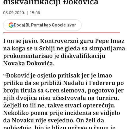
diskvalifikaciji Đokovića
08.09.2020. | 15:06
Dodaj BL Portal kao Google izvor
I on se javio. Kontroverzni guru Pepe Imaz
na koga se u Srbiji ne gleda sa simpatijama
prokomentarisao je diskvalifikaciju
Novaka Đokovića.
“Đoković je osjetio pritisak jer je imao
priliku da se približi Nadalu i Federeru po
broju titula sa Gren slemova, pogotovo jer
njih dvojica nisu učestvovala na turniru.
Željeli to ili ne, takve stvari opterećuju.
Nekoliko poena prije incidenta se vidjelo
da Novaku nije svejedno. On želi da
pobjeđuje, bio je blizu nečega o čemu je