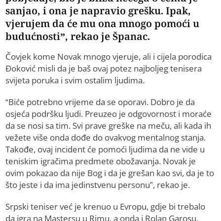
sanjao, i ona je napravio grešku. Ipak,
vjerujem da će mu ona mnogo pomoći u
budućnosti”, rekao je Španac.
Čovjek kome Novak mnogo vjeruje, ali i cijela porodica
Đoković misli da je baš ovaj potez najboljeg tenisera
svijeta poruka i svim ostalim ljudima.
“Biće potrebno vrijeme da se oporavi. Dobro je da
osjeća podršku ljudi. Preuzeo je odgovornost i moraće
da se nosi sa tim. Svi prave greške na meču, ali kada ih
vežete više onda dođe do ovakvog mentalnog stanja.
Takođe, ovaj incident će pomoći ljudima da ne vide u
teniskim igračima predmete obožavanja. Novak je
ovim pokazao da nije Bog i da je grešan kao svi, da je to
što jeste i da ima jedinstvenu personu”, rekao je.
Srpski teniser već je krenuo u Evropu, gdje bi trebalo
da igra na Mastersu u Rimu, a onda i Rolan Garosu,