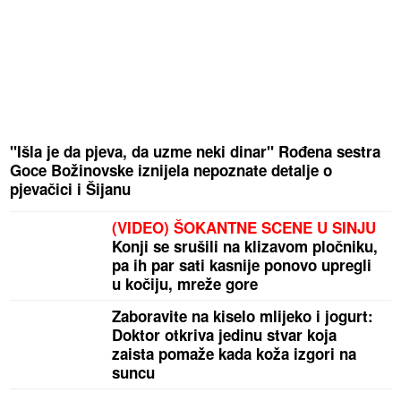
"Išla je da pjeva, da uzme neki dinar" Rođena sestra
Goce Božinovske iznijela nepoznate detalje o
pjevačici i Šijanu
(VIDEO) ŠOKANTNE SCENE U SINJU
Konji se srušili na klizavom pločniku,
pa ih par sati kasnije ponovo upregli
u kočiju, mreže gore
Zaboravite na kiselo mlijeko i jogurt:
Doktor otkriva jedinu stvar koja
zaista pomaže kada koža izgori na
suncu