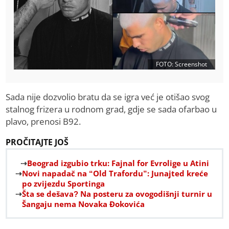
FOTO: Screenshot
Sada nije dozvolio bratu da se igra već je otišao svog
stalnog frizera u rodnom grad, gdje se sada ofarbao u
plavo, prenosi B92.
PROČITAJTE JOŠ
Beograd izgubio trku: Fajnal for Evrolige u Atini
Novi napadač na “Old Trafordu”: Junajted kreće
po zvijezdu Sportinga
Šta se dešava? Na posteru za ovogodišnji turnir u
Šangaju nema Novaka Đokovića