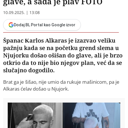
glave, a sada je plav FOTO
10.09.2025. | 13:08
Dodaj BL Portal kao Google izvor
Španac Karlos Alkaras je izazvao veliku
pažnju kada se na početku grend slema u
Njujorku došao ošišan do glave, ali je brzo
otkrio da to nije bio njegov plan, već da se
slučajno dogodilo.
Brat ga je šišao, nije umio da rukuje mašinicom, pa je
Alkaras ćelav došao u Njujork.