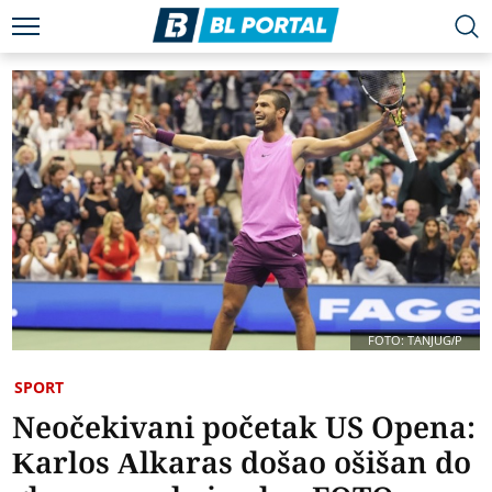
FOTO: TANJUG/P
SPORT
Neočekivani početak US Opena:
Karlos Alkaras došao ošišan do