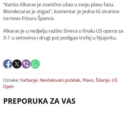
“Karlos Alkaras je zvanično ušao u svoju plavu fazu.
Blondecaraz je stigao”, komentar je jedna IG stranice
na novu frizuru Španca.
Alkaras je u nedjelju razbio Sinera u finalu US opena sa
3-1 u setovima i drugi put podigao trofej u Njujorku.
Oznake:
Farbanje
,
Neočekivani početak
,
Plavo
,
Šišanje
,
US
Open
PREPORUKA ZA VAS