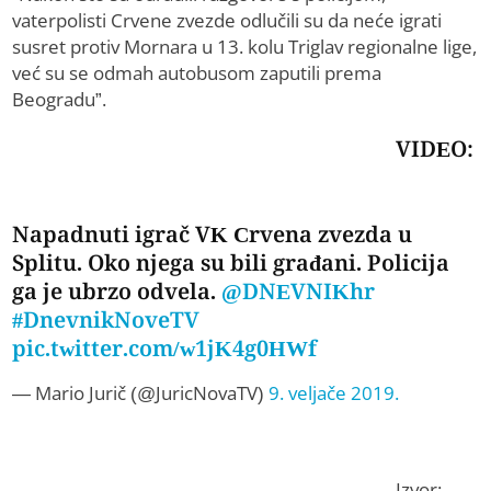
vaterpolisti Crvene zvezde odlučili su da neće igrati
susret protiv Mornara u 13. kolu Triglav regionalne lige,
već su se odmah autobusom zaputili prema
Beogradu”.
VIDEO:
Napadnuti igrač VK Crvena zvezda u
Splitu. Oko njega su bili građani. Policija
ga je ubrzo odvela.
@DNEVNIKhr
#DnevnikNoveTV
pic.twitter.com/w1jK4g0HWf
— Mario Jurič (@JuricNovaTV)
9. veljače 2019.
Izvor: