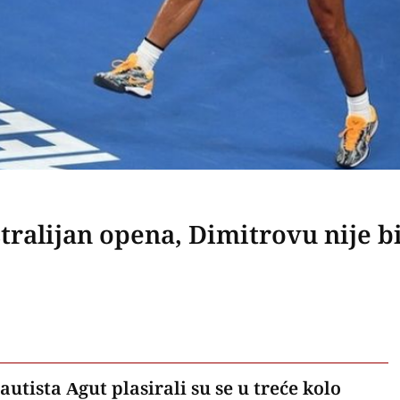
stralijan opena, Dimitrovu nije b
utista Agut plasirali su se u treće kolo