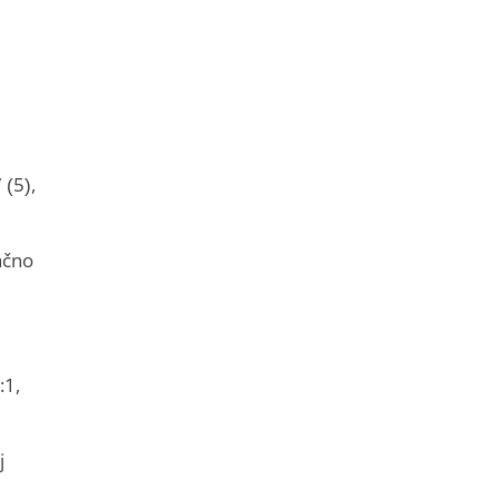
 (5),
ačno
:1,
j