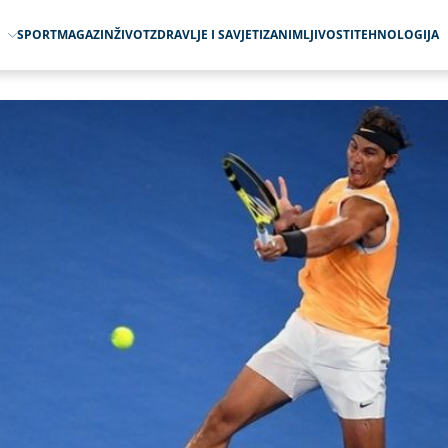
O
SPORT
MAGAZIN
ŽIVOT
ZDRAVLJE I SAVJETI
ZANIMLJIVOSTI
TEHNOLOGIJA