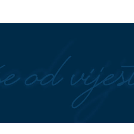
narne infekcije: Evo
GUBITNIK DANA
Zora Vidović
oći, a kada nije
LJENJA PODIJELJENA
NAKON TEŠKIH DANA I NOĆI
io snimak iz apartmana
Trebinjski vatrogasci savladali
zvao burnu raspravu
vatrenu stihiju, ostaju u
pripravnosti