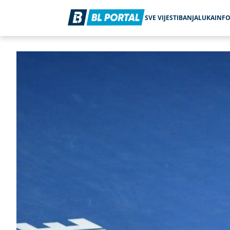
SVE VIJESTI
BANJALUKA
INF