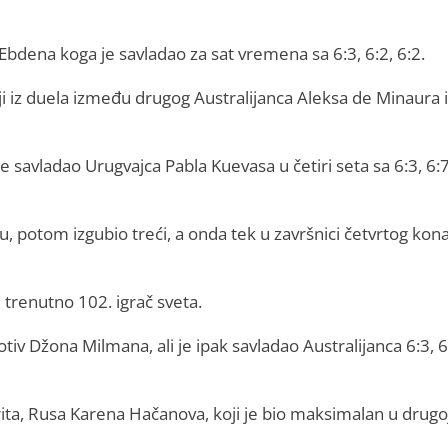
Ebdena koga je savladao za sat vremena sa 6:3, 6:2, 6:2.
lji iz duela između drugog Australijanca Aleksa de Minaura i
savladao Urugvajca Pabla Kuevasa u četiri seta sa 6:3, 6:7
u, potom izgubio treći, a onda tek u završnici četvrtog kon
 trenutno 102. igrač sveta.
tiv Džona Milmana, ali je ipak savladao Australijanca 6:3, 6
ita, Rusa Karena Hačanova, koji je bio maksimalan u drugo