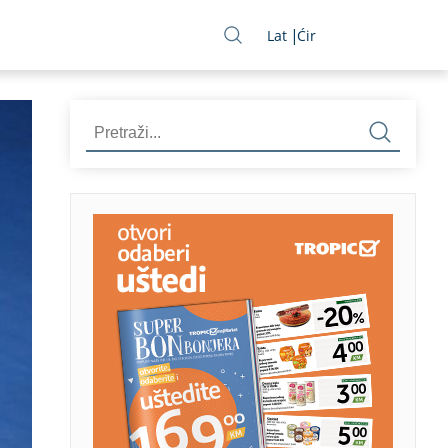
Lat
Ćir