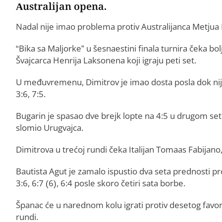
Australijan opena.
Nadal nije imao problema protiv Australijanca Metjua 
“Bika sa Maljorke” u šesnaestini finala turnira čeka bo
Švajcarca Henrija Laksonena koji igraju peti set.
U međuvremenu, Dimitrov je imao dosta posla dok nije 
3:6, 7:5.
Bugarin je spasao dve brejk lopte na 4:5 u drugom set
slomio Urugvajca.
Dimitrova u trećoj rundi čeka Italijan Tomaas Fabijano,
Bautista Agut je zamalo ispustio dva seta prednosti pro
3:6, 6:7 (6), 6:4 posle skoro četiri sata borbe.
Španac će u narednom kolu igrati protiv desetog favor
rundi.