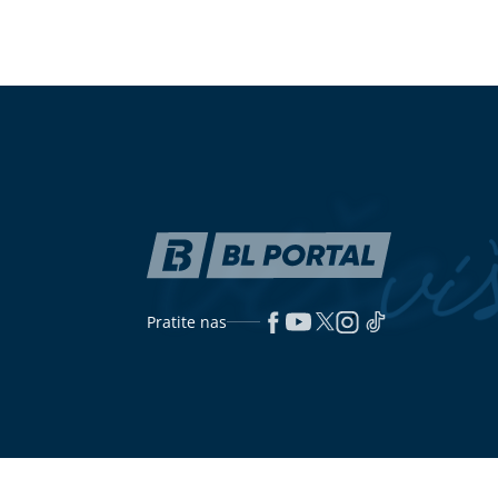
NEOBIČAN TRIK ZA FRIŽIDER
Brusnica i uri
Jedan običan sunđer može pomoći
kada može pom
da vam hrana duže traje
dovoljna
PREKINULA PORODIČNU
(VIDEO) MIŠ
TRADICIJU
Anastasija Ražnatović
Turista objav
uradila nešto neočekivano, Ceca
u Zadru i iza
ovo nikada nije komentarisala