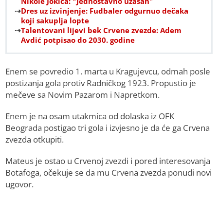
Nikole Jokića: “Jednostavno užasan”
Dres uz izvinjenje: Fudbaler odgurnuo dečaka
koji sakuplja lopte
Talentovani lijevi bek Crvene zvezde: Adem
Avdić potpisao do 2030. godine
Enem se povredio 1. marta u Kragujevcu, odmah posle
postizanja gola protiv Radničkog 1923. Propustio je
mečeve sa Novim Pazarom i Napretkom.
Enem je na osam utakmica od dolaska iz OFK
Beograda postigao tri gola i izvjesno je da će ga Crvena
zvezda otkupiti.
Mateus je ostao u Crvenoj zvezdi i pored interesovanja
Botafoga, očekuje se da mu Crvena zvezda ponudi novi
ugovor.