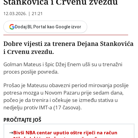
Stankovića i Crvenu zvezdu
12.03.2026. | 21:21
Dodaj BL Portal kao Google izvor
Dobre vijesti za trenera Dejana Stankovića
i Crvenu zvezdu.
Golman Mateus i špic Džej Enem ušli su u trenažni
proces poslije povreda.
Prošao je Mateusu obavezni period mirovanja poslije
potresa mozga u Novom Pazaru prije sedam dana,
počeo je da trenira i očekuje se između stativa u
nedjelju protiv IMT-a (17 časova).
PROČITAJTE JOŠ
Bivši NBA centar uputio oštre riječi na račun