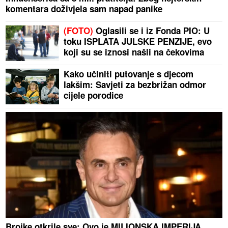
komentara doživjela sam napad panike
(FOTO)
Oglasili se i iz Fonda PIO: U
toku ISPLATA JULSKE PENZIJE, evo
koji su se iznosi našli na čekovima
Kako učiniti putovanje s djecom
lakšim: Savjeti za bezbrižan odmor
cijele porodice
Brojke otkrile sve: Ovo je MILIONSKA IMPERIJA