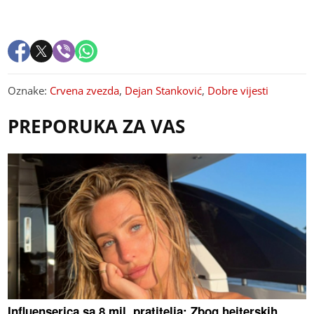
Oznake:
Crvena zvezda
,
Dejan Stanković
,
Dobre vijesti
PREPORUKA ZA VAS
Influenserica sa 8 mil. pratitelja: Zbog hejterskih