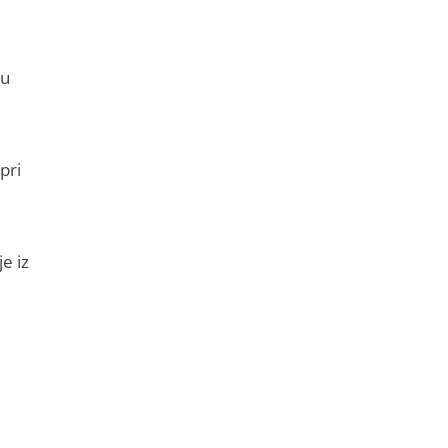
 u
pri
e iz