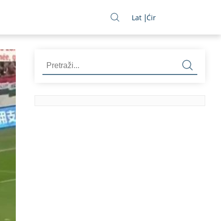
Lat
Ćir