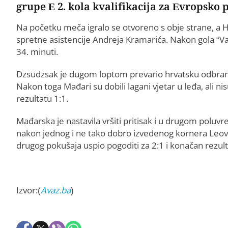
grupe E 2. kola kvalifikacija za Evropsko 
Na početku meča igralo se otvoreno s obje strane, a 
spretne asistencije Andreja Kramarića. Nakon gola “Vatre
34. minuti.
Dzsudzsak je dugom loptom prevario hrvatsku odbranu i
Nakon toga Mađari su dobili lagani vjetar u leđa, ali nisu
rezultatu 1:1.
Mađarska je nastavila vršiti pritisak i u drugom poluvr
nakon jednog i ne tako dobro izvedenog kornera Leovca 
drugog pokušaja uspio pogoditi za 2:1 i konačan rezult
Izvor:(
Avaz.ba
)