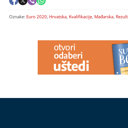
Oznake:
Euro 2020
,
Hrvatska
,
Kvalifikacije
,
Mađarska
,
Rezult
PREPORUKA ZA VAS
JOVANA JEREMIĆ BRUTALNO
Poruka Dee Đu
ODGOVORILA NAKON
pažnju: "Kad v
STANKOVIĆEVE VJERIDBE
„Ne
zlo"
umire se za ljudima koji su pucali u
tebe“