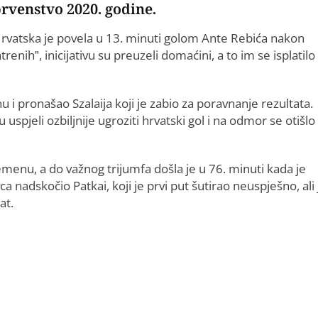
prvenstvo 2020. godine.
Hrvatska je povela u 13. minuti golom Ante Rebića nakon
nih”, inicijativu su preuzeli domaćini, a to im se isplatilo
 pronašao Szalaija koji je zabio za poravnanje rezultata.
 uspjeli ozbiljnije ugroziti hrvatski gol i na odmor se otišlo 
emenu, a do važnog trijumfa došla je u 76. minuti kada je
nadskočio Patkai, koji je prvi put šutirao neuspješno, ali j
at.