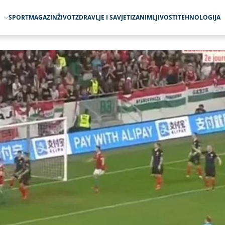
O
SPORT
MAGAZIN
ŽIVOT
ZDRAVLJE I SAVJETI
ZANIMLJIVOSTI
TEHNOLOGIJA