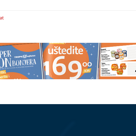
at
rđević privukla
Pjevačica iz Srbije pretukla
idiš zlo, vjeruj da je
taksistu: 'Samu sebe sam
iznenadila'