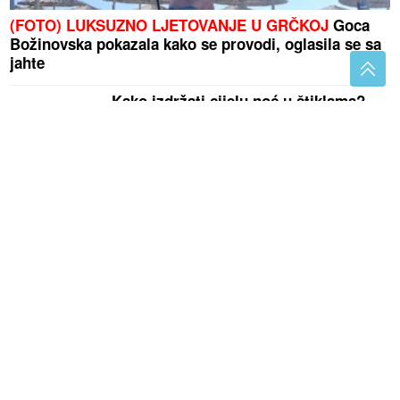
(FOTO) LUKSUZNO LJETOVANJE U GRČKOJ
Goca
Božinovska pokazala kako se provodi, oglasila se sa
jahte
Kako izdržati cijelu noć u štiklama?
Produžni kabl može izazvati požar:
Ove uređaje ne priključujte