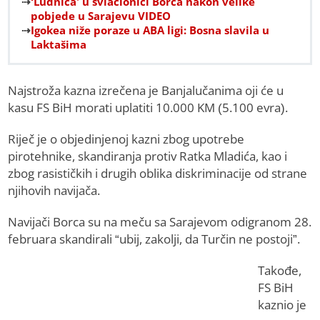
‘Ludnica’ u svlačionici Borca nakon velike
pobjede u Sarajevu VIDEO
Igokea niže poraze u ABA ligi: Bosna slavila u
Laktašima
Najstroža kazna izrečena je Banjalučanima oji će u
kasu FS BiH morati uplatiti 10.000 KM (5.100 evra).
Riječ je o objedinjenoj kazni zbog upotrebe
pirotehnike, skandiranja protiv Ratka Mladića, kao i
zbog rasističkih i drugih oblika diskriminacije od strane
njihovih navijača.
Navijači Borca su na meču sa Sarajevom odigranom 28.
februara skandirali “ubij, zakolji, da Turčin ne postoji”.
Takođe,
FS BiH
kaznio je