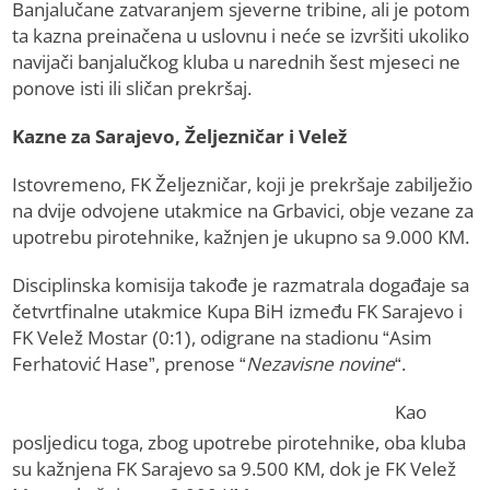
Banjalučane zatvaranjem sjeverne tribine, ali je potom
ta kazna preinačena u uslovnu i neće se izvršiti ukoliko
navijači banjalučkog kluba u narednih šest mjeseci ne
ponove isti ili sličan prekršaj.
Kazne za Sarajevo, Željezničar i Velež
Istovremeno, FK Željezničar, koji je prekršaje zabilježio
na dvije odvojene utakmice na Grbavici, obje vezane za
upotrebu pirotehnike, kažnjen je ukupno sa 9.000 KM.
Disciplinska komisija takođe je razmatrala događaje sa
četvrtfinalne utakmice Kupa BiH između FK Sarajevo i
FK Velež Mostar (0:1), odigrane na stadionu “Asim
Ferhatović Hase”, prenose “
Nezavisne novine
“.
Kao
posljedicu toga, zbog upotrebe pirotehnike, oba kluba
su kažnjena FK Sarajevo sa 9.500 KM, dok je FK Velež