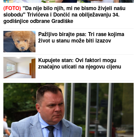
(FOTO)
"Da nije bilo njih, mi ne bismo živjeli našu
slobodu" Trivićeva i Dončić na obilježavanju 34.
godišnjice odbrane Gradiške
Pažljivo birajte psa: Tri rase kojima
život u stanu može biti izazov
Kupujete stan: Ovi faktori mogu
značajno uticati na njegovu cijenu