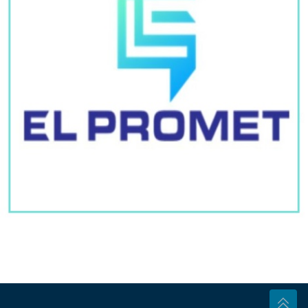
S koliko se mjeseci bebe mogu kupati u moru?
Pedijatri imaju savjete
SVE VIŠE INTERVENCIJA U
BANJALUCI
Građani se zbog vrućina
žale na slabost, vrtoglavicu i pritisak
Hurmašice kao iz bakine kuhinje:
Tradicionalni recept za sočan kolač
gotov za sat vremena