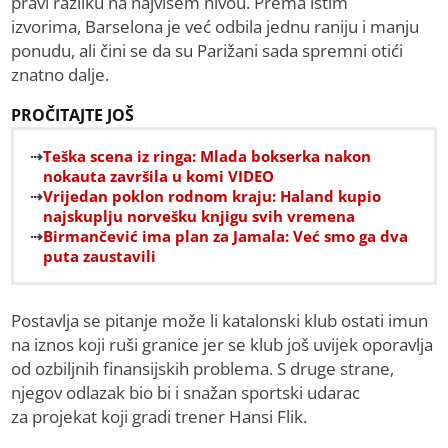
pravi razliku na najvišem nivou. Prema istim
izvorima, Barselona je već odbila jednu raniju i manju
ponudu, ali čini se da su Parižani sada spremni otići
znatno dalje.
PROČITAJTE JOŠ
Teška scena iz ringa: Mlada bokserka nakon
nokauta završila u komi VIDEO
Vrijedan poklon rodnom kraju: Haland kupio
najskuplju norvešku knjigu svih vremena
Birmančević ima plan za Jamala: Već smo ga dva
puta zaustavili
Postavlja se pitanje može li katalonski klub ostati imun
na iznos koji ruši granice jer se klub još uvijek oporavlja
od ozbiljnih finansijskih problema. S druge strane,
njegov odlazak bio bi i snažan sportski udarac
za projekat koji gradi trener Hansi Flik.