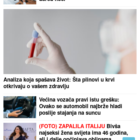
Analiza koja spašava život: Šta plinovi u krvi
otkrivaju o vašem zdravlju
Većina vozača pravi istu grešku:
Ovako se automobil najbrže hladi
poslije stajanja na suncu
(FOTO) ZAPALILA ITALIJU
Bivša
najseksi žena svijeta ima 46 godina,
ali i dalje opčinjava oblinama