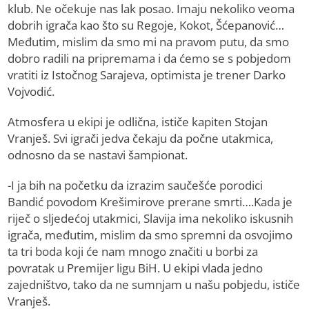
klub. Ne očekuje nas lak posao. Imaju nekoliko veoma
dobrih igrača kao što su Regoje, Kokot, Šćepanović…
Međutim, mislim da smo mi na pravom putu, da smo
dobro radili na pripremama i da ćemo se s pobjedom
vratiti iz Istočnog Sarajeva, optimista je trener Darko
Vojvodić.
Atmosfera u ekipi je odlična, ističe kapiten Stojan
Vranješ. Svi igrači jedva čekaju da počne utakmica,
odnosno da se nastavi šampionat.
-I ja bih na početku da izrazim saučešće porodici
Bandić povodom Krešimirove prerane smrti….Kada je
riječ o sljedećoj utakmici, Slavija ima nekoliko iskusnih
igrača, međutim, mislim da smo spremni da osvojimo
ta tri boda koji će nam mnogo značiti u borbi za
povratak u Premijer ligu BiH. U ekipi vlada jedno
zajedništvo, tako da ne sumnjam u našu pobjedu, ističe
Vranješ.