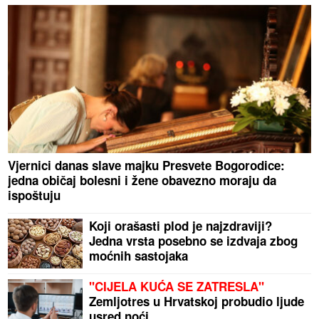
Vjernici danas slave majku Presvete Bogorodice:
jedna običaj bolesni i žene obavezno moraju da
ispoštuju
Koji orašasti plod je najzdraviji?
Jedna vrsta posebno se izdvaja zbog
moćnih sastojaka
"CIJELA KUĆA SE ZATRESLA"
Zemljotres u Hrvatskoj probudio ljude
usred noći