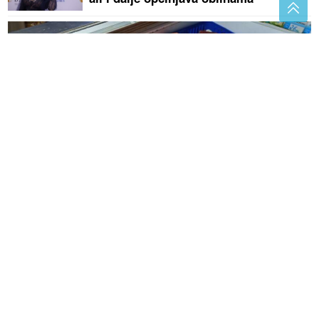
Jedite je što češće: Ova riba ČUVA SRCE, MOZAK i
kosti
SIN USMRTIO MAJKU
Tijelo žene
pronađeno u stanu, policija blokirala
ulicu i prilaz zgradi
(VIDEO)
"On šeta golog stomaka, dok
ona NE MOŽE DA DIŠE" Buknula
žestoka rasprava na snimak