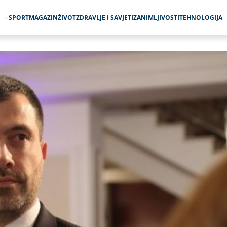
O
SPORT
MAGAZIN
ŽIVOT
ZDRAVLJE I SAVJETI
ZANIMLJIVOSTI
TEHNOLOGIJA