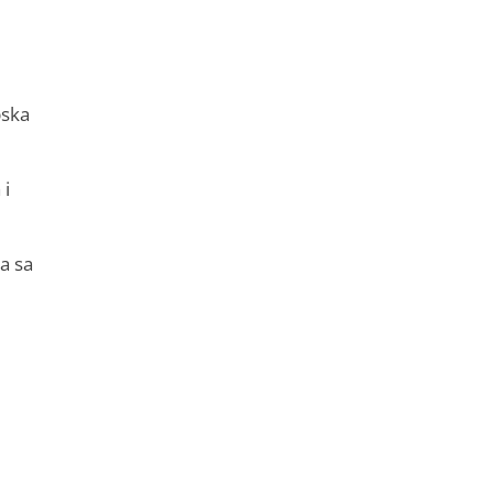
pska
 i
a sa