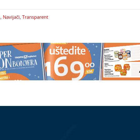
a
,
Navijači
,
Transparent
 ODLAZI U
Ne pomažu ni čajevi ni lijekovi:
e više domaćinstava
Nutricionisti preporučuju ovo
iju zamjenu
povrće za bolju probavu