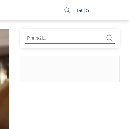
Lat
Ćir