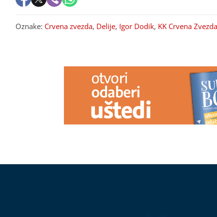
Oznake:
Crvena zvezda
,
Delije
,
Igor Dodik
,
KK Crvena Zvezd
PREPORUKA ZA VAS
DO 14. AVGUSTA
Dio šetališta iz
ČETKA ZA WC
Vrbas biće zatvoreno, ovo je razlog
PROŠLOST
Sv
bira higijensk