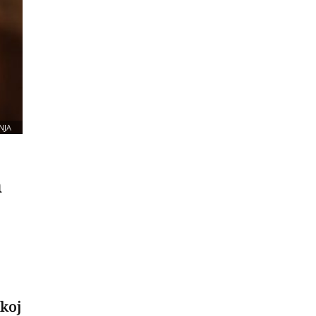
NJA
m
škoj