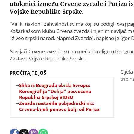
utakmici između Crvene zvezde i Pariza is
Vojske Republike Srpske.
“Veliki naklon i zahvalnost svima koji su podigli ovaj 
Košarkaškom klubu Crvena zvezda i njenim navijačima! Ž
i živeo srpski narod. Napred Zvezdo”, napisao je Igor D
Navijači Crvene zvezde su na meču Evrolige u Beogradu
Zastave Vojske Republike Srpske.
Cijela
PROČITAJTE JOŠ
tribin
Slika iz Beograda obišla Evropu:
Koreografija “Delija” posvećena
Republici Srpskoj VIDEO
Zvezda nastavila pobjednički niz:
Crveno-bijeli ponovo bolji od Pariza