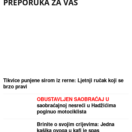
PREPORUKA ZA VAS
Tikvice punjene sirom iz rerne: Ljetnji ručak koji se
brzo pravi
OBUSTAVLJEN SAOBRAĆAJ U
saobraćajnoj nesreći u Hadžićima
poginuo motociklista
Brinite o svojim crijevima: Jedna
kašika ovoga u kafi je spas