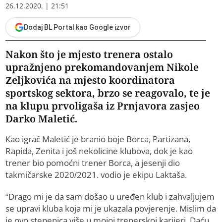
26.12.2020. | 21:51
Dodaj BL Portal kao Google izvor
Nakon što je mjesto trenera ostalo
upražnjeno prekomandovanjem Nikole
Zeljkovića na mjesto koordinatora
sportskog sektora, brzo se reagovalo, te je
na klupu prvoligaša iz Prnjavora zasjeo
Darko Maletić.
Кao igrač Maletić je branio boje Borca, Partizana,
Rapida, Zenita i još nekolicine klubova, dok je kao
trener bio pomoćni trener Borca, a jesenji dio
takmičarske 2020/2021. vodio je ekipu Laktaša.
“Drago mi je da sam došao u uređen klub i zahvaljujem
se upravi kluba koja mi je ukazala povjerenje. Mislim da
je ovo stepenica više u mojoj trenerskoj karijeri. Daću