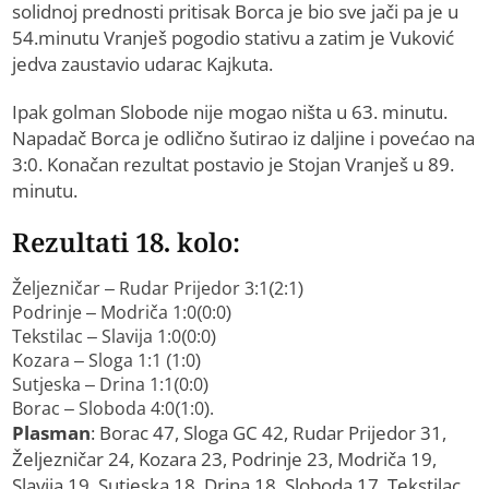
solidnoj prednosti pritisak Borca je bio sve jači pa je u
54.minutu Vranješ pogodio stativu a zatim je Vuković
jedva zaustavio udarac Kajkuta.
Ipak golman Slobode nije mogao ništa u 63. minutu.
Napadač Borca je odlično šutirao iz daljine i povećao na
3:0. Konačan rezultat postavio je Stojan Vranješ u 89.
minutu.
Rezultati 18. kolo:
Željezničar – Rudar Prijedor 3:1(2:1)
Podrinje – Modriča 1:0(0:0)
Tekstilac – Slavija 1:0(0:0)
Kozara – Sloga 1:1 (1:0)
Sutjeska – Drina 1:1(0:0)
Borac – Sloboda 4:0(1:0).
Plasman
: Borac 47, Sloga GC 42, Rudar Prijedor 31,
Željezničar 24, Kozara 23, Podrinje 23, Modriča 19,
Slavija 19, Sutjeska 18, Drina 18, Sloboda 17, Tekstilac