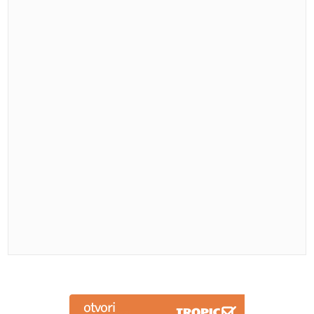
Luda torta bez mlijeka i jaja: Kremasta poslastica
bez pečenja koja osvaja na prvi zalogaj
Božo Vrećo pokazao oca koji je
tragično preminuo
"Zauvijek si mi promijenio život"
Veliko slavlje u domu Emine Jahović,
njen sin puni 18 godina