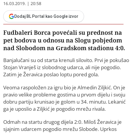
16.03.2019. | 20:58
Dodaj BL Portal kao Google izvor
Fudbaleri Borca povećali su prednost na
pet bodova u odnosu na Slogu pobjedom
nad Slobodom na Gradskom stadionu 4:0.
Banjalučani su od starta krenuli silovito. Prvi je pokušao
Stojan Vranješ iz slobodnog udarca, ali nije pogodio.
Zatim je Žeravica poslao loptu pored gola.
Veoma raspoložen za igru bio je Almedin Ziljkić. On je
pravio velike probleme gostima u prvom dijelu i svoju
dobru partiju krunisao je golom u 34. minutu. Lekanić
ga je uposlio a Ziljkić je pogodio mrežu rivala.
Odmah na startu drugog dijela 2:0. Miloš Žeravica je
sjajnim udarcem pogodio mrežu Slobode. Uprkos