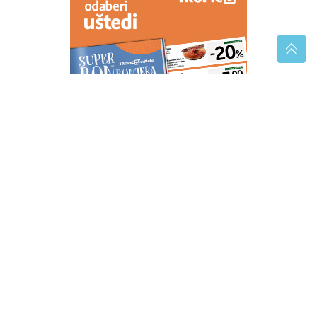
Kako je djetinjstvo nekada izgledalo: Djeca su 80-ih
živjela po sasvim drugačijim pravilima
Savršen napitak za vrele dane: Sok
od lubenice skriva brojne zdravstvene
prednosti
"To su privatne stvari" Konačno
otkriveno šta je Futa uradio sa
stvarima Marine Tucaković nakon
njene smrti