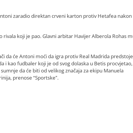
 Entoni zaradio direktan crveni karton protiv Hetafea nakon
uo rivala koji je pao. Glavni arbitar Havijer Alberola Rohas m
ači da će Antoni moći da igra protiv Real Madrida predstoj
a i kao fudbaler koji je od svog dolaska u Betis procvjetao,
sumnje da će biti od velikog značaja za ekipu Manuela
inija, prenose “Sportske”.