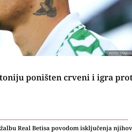
FOTO: TANJUG
toniju poništen crveni i igra pro
e žalbu Real Betisa povodom isključenja njiho