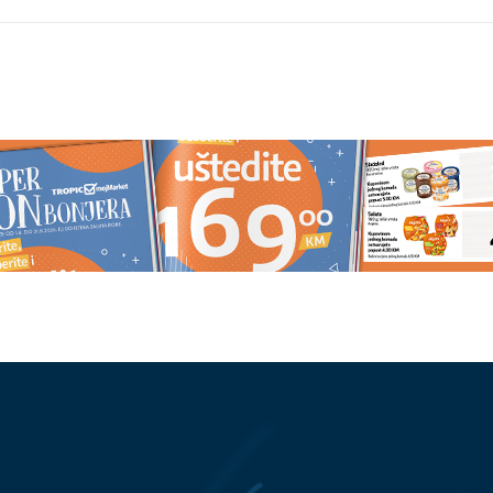
znuđuje novac:
NESTAO MLADIĆ (28)
Otišao po
lumac našao se usred
drva pa potonuo u mulj, policija 
 se oglasio
žandarmerija na terenu