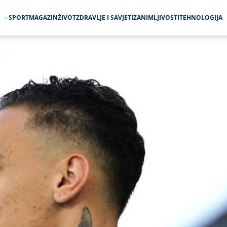
O
SPORT
MAGAZIN
ŽIVOT
ZDRAVLJE I SAVJETI
ZANIMLJIVOSTI
TEHNOLOGIJA