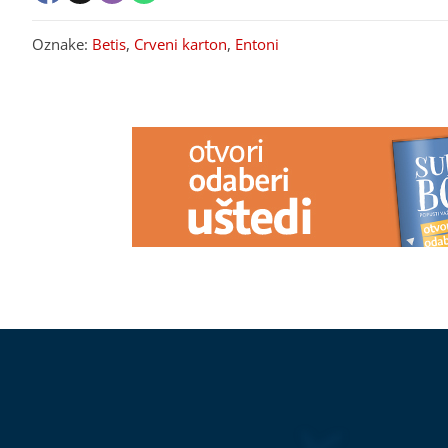
Oznake:
Betis
,
Crveni karton
,
Entoni
PREPORUKA ZA VAS
Kako izgleda život s bipolarnim
Vara ljude i i
poremećajem u pedesetim
Crnogorski g
prevare, hitno