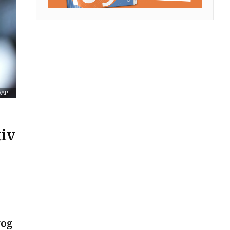
/AP
tiv
vog