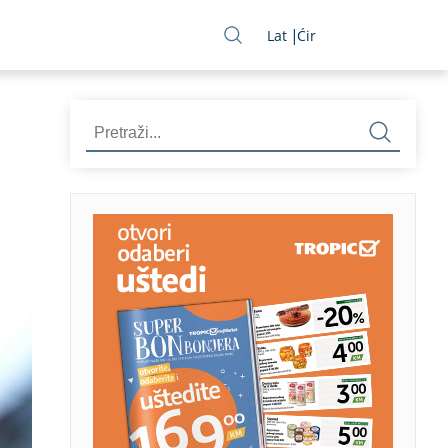
Lat
Ćir