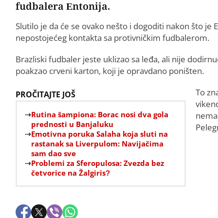
fudbalera Entonija.
Slutilo je da će se ovako nešto i dogoditi nakon što je
nepostojećeg kontakta sa protivničkim fudbalerom.
Brazliski fudbaler jeste uklizao sa leđa, ali nije dodirn
poakzao crveni karton, koji je opravdano poništen.
To zn
PROČITAJTE JOŠ
vikend
Rutina šampiona: Borac nosi dva gola
nema 
prednosti u Banjaluku
Pelegr
Emotivna poruka Salaha koja sluti na
rastanak sa Liverpulom: Navijačima
sam dao sve
Problemi za Sferopulosa: Zvezda bez
četvorice na Žalgiris?