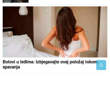
Bolovi u leđima: Izbjegavajte ovaj položaj tokom
spavanja
(VIDEO, FOTO)
Policija ga izvela
bosog sa lisicama na rukama: Ovo je
Zoran osumnjičen za ubistvo majke
na Novom Beogradu, ušao u vozilo
hitne pomoći
VJERUJE SE DA DONOSI ZDRAVLJE I
MIR
Na Svetu Petku Trnovu žene