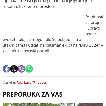
loptu kada je išla prema golu te da li je igrač igrao
rukom u kaznenom prostoru.
Prednosti
su brojne
i upravo
podaci
ove tehnologije mogu odlučiti pobjednika u
utakmicama i uticati na plasman ekipa na “Еvru 2024” –
zaključuju sportski portali.
Oznake:
Čip
,
Euro %
,
Lopta
PREPORUKA ZA VAS