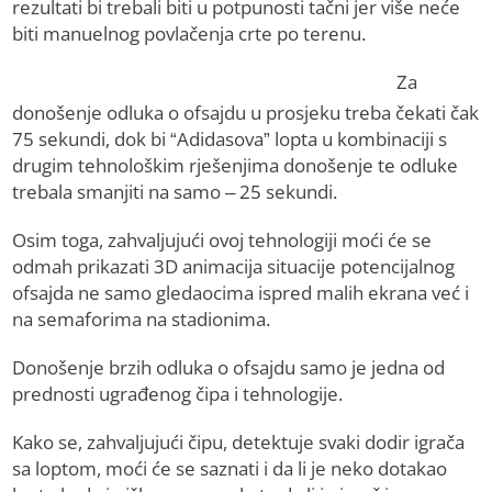
rezultati bi trebali biti u potpunosti tačni jer više neće
biti manuelnog povlačenja crte po terenu.
Za
donošenje odluka o ofsajdu u prosjeku treba čekati čak
75 sekundi, dok bi “Adidasova” lopta u kombinaciji s
drugim tehnološkim rješenjima donošenje te odluke
trebala smanjiti na samo – 25 sekundi.
Osim toga, zahvaljujući ovoj tehnologiji moći će se
odmah prikazati 3D animacija situacije potencijalnog
ofsajda ne samo gledaocima ispred malih ekrana već i
na semaforima na stadionima.
Donošenje brzih odluka o ofsajdu samo je jedna od
prednosti ugrađenog čipa i tehnologije.
Kako se, zahvaljujući čipu, detektuje svaki dodir igrača
sa loptom, moći će se saznati i da li je neko dotakao