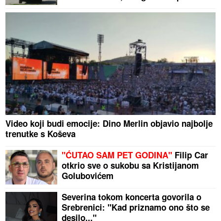
Video koji budi emocije: Dino Merlin objavio najbolje
trenutke s Koševa
"ĆUTAO SAM PET GODINA"
Filip Car
otkrio sve o sukobu sa Kristijanom
Golubovićem
Severina tokom koncerta govorila o
Srebrenici: "Kad priznamo ono što se
desilo..."