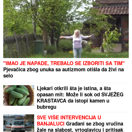
"IMAO JE NAPADE, TREBALO SE IZBORITI SA TIM"
Pjevačica zbog unuka sa autizmom otišla da živi na
selo
Ljekari otkrili šta je istina, a šta
opasan mit: Može li sok od SVJEŽEG
KRASTAVCA da istopi kamen u
bubregu
SVE VIŠE INTERVENCIJA U
BANJALUCI
Građani se zbog vrućina
žale na slabost, vrtoglavicu i pritisak