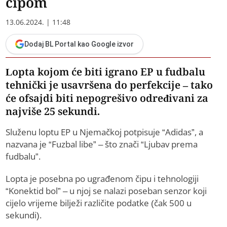
čipom
13.06.2024. | 11:48
Dodaj BL Portal kao Google izvor
Lopta kojom će biti igrano ЕP u fudbalu
tehnički je usavršena do perfekcije – tako
će ofsajdi biti nepogrešivo određivani za
najviše 25 sekundi.
Služenu loptu ЕP u Njemačkoj potpisuje “Adidas”, a
nazvana je “Fuzbal libe” – što znači “Ljubav prema
fudbalu”.
Lopta je posebna po ugrađenom čipu i tehnologiji
“Konektid bol” – u njoj se nalazi poseban senzor koji
cijelo vrijeme bilježi različite podatke (čak 500 u
sekundi).