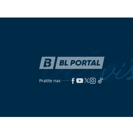
Pokrenuta peticija za zabranu
Istraživanje p
koncerta Dine Merlina u Kraljevu
dijabetesom 
SIMPTOME m
Gasi žeđ, vraća energiju i čuva
Stari običaj k
crijeva: Kad sunce prži, OVO PIĆE
ljudi stavljaj
SPASAVA organizam
prije spavanja