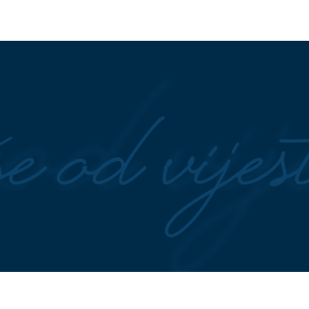
okazalo: Žene sa
Nutricionisti otkrili najbolje
češće imaju TEŽE
međuobroke za djecu
enopauze
oji se vraća: Zašto
Nicole Kidman ponovo puni
u kašiku ispod jastuka
naslovnice: Priča se da je osvoji
srce zgodnog milijardera