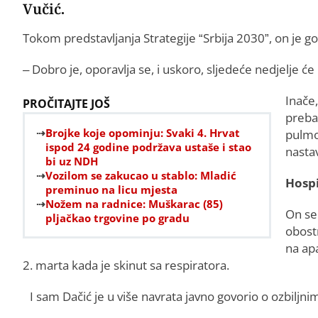
Vučić.
Tokom predstavljanja Strategije “Srbija 2030”, on je go
– Dobro je, oporavlja se, i uskoro, sljedeće nedjelje će 
Inače,
PROČITAJTE JOŠ
prebač
Brojke koje opominju: Svaki 4. Hrvat
pulmol
ispod 24 godine podržava ustaše i stao
nasta
bi uz NDH
Vozilom se zakucao u stablo: Mladić
Hospi
preminuo na licu mjesta
Nožem na radnice: Muškarac (85)
On se 
pljačkao trgovine po gradu
obostr
na ap
2. marta kada je skinut sa respiratora.
I sam Dačić je u više navrata javno govorio o ozbilj