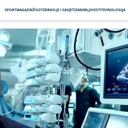
O
SPORT
MAGAZIN
ŽIVOT
ZDRAVLJE I SAVJETI
ZANIMLJIVOSTI
TEHNOLOGIJA