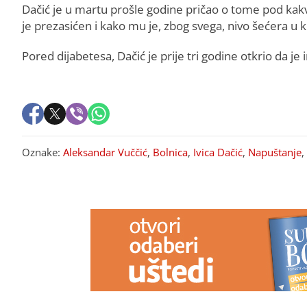
Dačić je u martu prošle godine pričao o tome pod kak
je prezasićen i kako mu je, zbog svega, nivo šećera u k
Pored dijabetesa, Dačić je prije tri godine otkrio da j
Oznake:
Aleksandar Vuččić
,
Bolnica
,
Ivica Dačić
,
Napuštanje
,
PREPORUKA ZA VAS