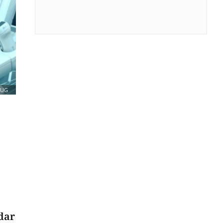
JUG
ndar