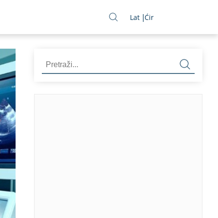
Lat
Ćir