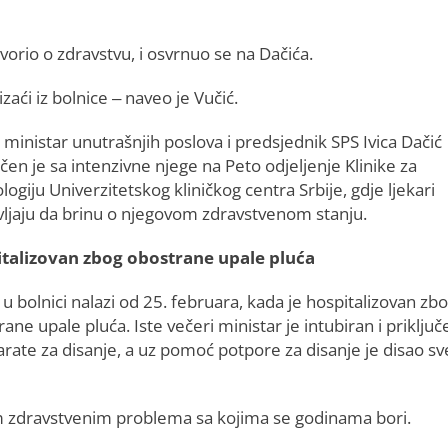
vorio o zdravstvu, i osvrnuo se na Dačića.
izaći iz bolnice – naveo je Vučić.
 ministar unutrašnjih poslova i predsjednik SPS Ivica Dačić
en je sa intenzivne njege na Peto odjeljenje Klinike za
ogiju Univerzitetskog kliničkog centra Srbije, gdje ljekari
vljaju da brinu o njegovom zdravstvenom stanju.
talizovan zbog obostrane upale pluća
u bolnici nalazi od 25. februara, kada je hospitalizovan zb
ane upale pluća. Iste večeri ministar je intubiran i priključ
arate za disanje, a uz pomoć potpore za disanje je disao sv
nim zdravstvenim problema sa kojima se godinama bori.