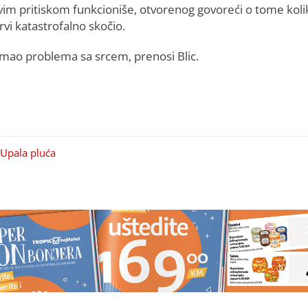
vim pritiskom funkcioniše, otvorenog govoreći o tome koli
rvi katastrofalno skočio.
e imao problema sa srcem, prenosi Blic.
Upala pluća