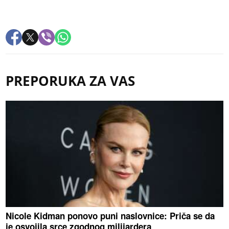
PREPORUKA ZA VAS
Nicole Kidman ponovo puni naslovnice: Priča se da
je osvojila srce zgodnog milijardera