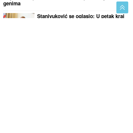
genima
Stanivuković se oglasio: U petak kraj
radova na VODOVODU "TUNJICE 1 i
2", evo kad kreće izgradnja prve javne
garaže
(VIDEO) VATRENA STIHIJA KOD
TREBINJA
Helikopter uključen u
gašenje požara