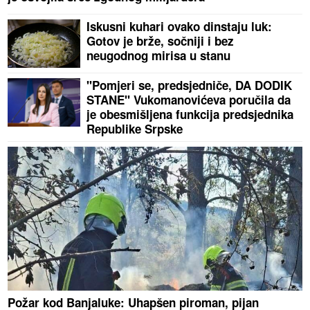
Iskusni kuhari ovako dinstaju luk:
Gotov je brže, sočniji i bez
neugodnog mirisa u stanu
"Pomjeri se, predsjedniče, DA DODIK
STANE" Vukomanovićeva poručila da
je obesmišljena funkcija predsjednika
Republike Srpske
Požar kod Banjaluke: Uhapšen piroman, pijan