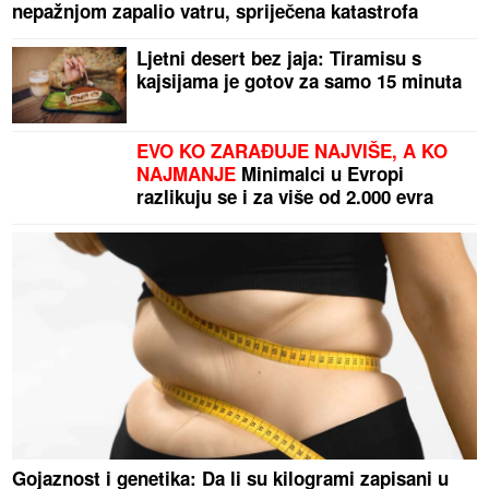
nepažnjom zapalio vatru, spriječena katastrofa
Ljetni desert bez jaja: Tiramisu s
kajsijama je gotov za samo 15 minuta
EVO KO ZARAĐUJE NAJVIŠE, A KO
NAJMANJE
Minimalci u Evropi
razlikuju se i za više od 2.000 evra
Gojaznost i genetika: Da li su kilogrami zapisani u