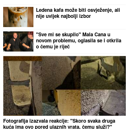
Ledena kafa može biti osvježenje, ali
nije uvijek najbolji izbor
"Sve mi se skupilo" Mala Cana u
novom problemu, oglasila se i otkrila
o čemu je riječ
Fotografija izazvala reakcije: "Skoro svaka druga
kuća ima ovo pored ulaznih vrata, čemu služi?"