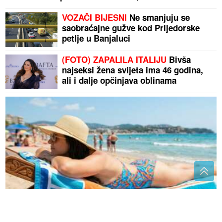
VOZAČI BIJESNI
Ne smanjuju se
saobraćajne gužve kod Prijedorske
petlje u Banjaluci
(FOTO) ZAPALILA ITALIJU
Bivša
najseksi žena svijeta ima 46 godina,
ali i dalje opčinjava oblinama
Zašto vas koža svrbi nakon plivanja u moru: Razlog
nije uvijek samo so