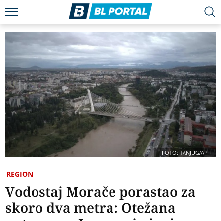
FOTO: TANJUG/AP
REGION
Vodostaj Morače porastao za
skoro dva metra: Otežana