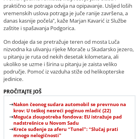
praktično se potraga odvija na opipavanje. Usljed loših
vremenskih uslova potraga je juče ranije završena, a
danas kasnije počela”, kaže Marjan Kavarić iz Službe
zaštite i spašavanja Podgorica.
On dodaje da se pretražuje teren od mosta Luča
nizvodna ka ulivanju rijeke Morače u Skadarsko jezero,
u pitanju je ruta od nekih desetak kilometara, ali
ukoliko se uzme i širina u pitanju je zaista veliko
područje. Pomoć iz vazduha stiže od helikopterske
jedinice.
PROČITAJTE JOŠ
Nakon čeonog sudara automobil se prevrnuo na
krov: U teškoj nesreći poginuo mladić (22)
Moguća zloupotreba fondova: EU istražuje pad
nadstrešnice u Novom Sadu
Kreće suđenje za aferu “Tunel”: “Slučaj prati
mnogo nelogičnosti”