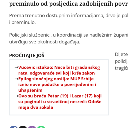
preminulo od posljedica zadobijenih povr
Prema trenutno dostupnim informacijama, drvo je palo 
i preminulo.
Policijski službenici, u koordinaciji sa nadležnim župa
utvrđuju sve okolnosti događaja.
Dijete
PROČITAJTE JOŠ
polici
Vučević istakao: Neće biti građanskog
tragi
rata, odgovaraće svi koji krše zakon
Epilog sinoćnjeg nasilja: MUP Srbije
iznio nove podatke o povrijeđenim i
uhapšenim
Ovo su braća Petar (19) i Lazar (17) koji
su poginuli u stravičnoj nesreći: Odoše
moja dva sokola