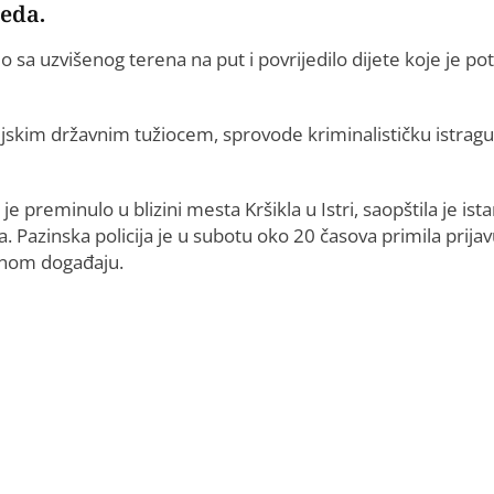
eda.
sa uzvišenog terena na put i povrijedilo dijete koje je p
nijskim državnim tužiocem, sprovode kriminalističku istragu
 je preminulo u blizini mesta Kršikla u Istri, saopštila je ist
ja. Pazinska policija je u subotu oko 20 časova primila prija
čnom događaju.