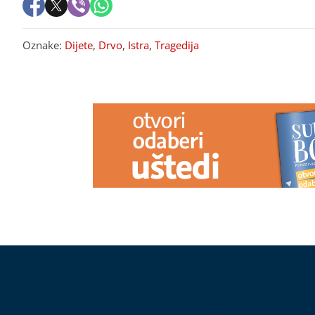
Oznake:
Dijete
,
Drvo
,
Istra
,
Tragedija
PREPORUKA ZA VAS
PROPAO DOGOVOR O ŽELJEZARI
(VIDEO) POG
Vlasnik odbio ponude Vlade FBiH,
Teška nesreća 
stečaj sve bliži, ugrožene stotine
uhapšen voza
radnih mjesta