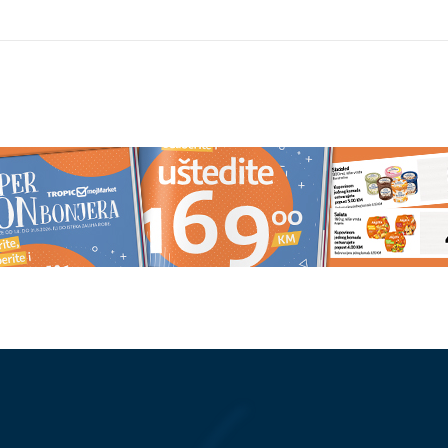
INULA 2 RADNIKA
Ove neobične fobije zaista posto
na brzoj cesti,
č kamiona