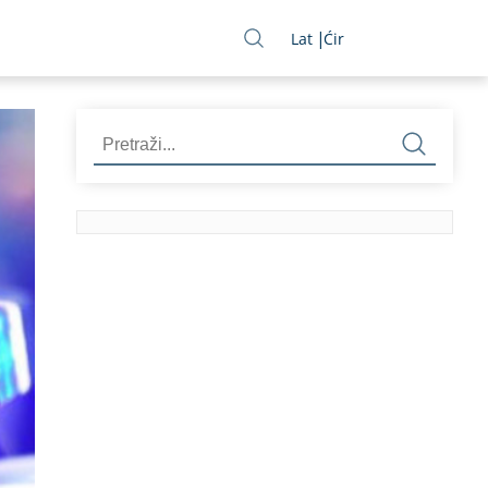
Lat
Ćir