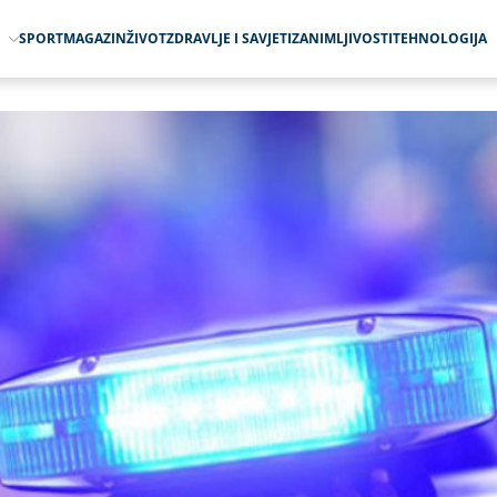
O
SPORT
MAGAZIN
ŽIVOT
ZDRAVLJE I SAVJETI
ZANIMLJIVOSTI
TEHNOLOGIJA