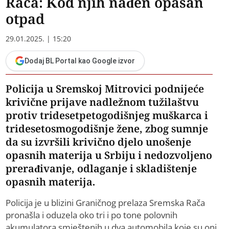
Rača: Kod njih nađen opasan
otpad
29.01.2025. | 15:20
Dodaj BL Portal kao Google izvor
Policija u Sremskoj Mitrovici podnijeće
krivične prijave nadležnom tužilaštvu
protiv tridesetpetogodišnjeg muškarca i
tridesetosmogodišnje žene, zbog sumnje
da su izvršili krivično djelo unošenje
opasnih materija u Srbiju i nedozvoljeno
prerađivanje, odlaganje i skladištenje
opasnih materija.
Policija je u blizini Graničnog prelaza Sremska Rača
pronašla i oduzela oko tri i po tone polovnih
akumulatora smještenih u dva automobila koje su oni,