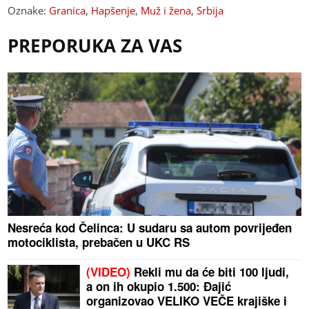
Oznake:
Granica
,
Hapšenje
,
Muž i žena
,
Srbija
PREPORUKA ZA VAS
Nesreća kod Čelinca: U sudaru sa autom povrijeđen
motociklista, prebačen u UKC RS
(VIDEO)
Rekli mu da će biti 100 ljudi,
a on ih okupio 1.500: Đajić
organizovao VELIKO VEČE krajiške i