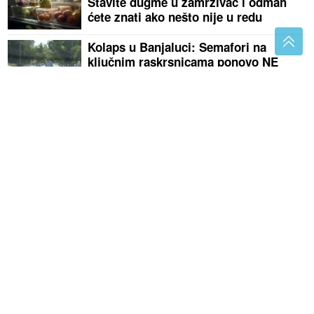
Stavite dugme u zamrzivač i odmah
ćete znati ako nešto nije u redu
Kolaps u Banjaluci: Semafori na
ključnim raskrsnicama ponovo NE
RADE
CELULIT IMA ČAK 90 ODSTO ŽENA
Ove četiri navike
mogu vidljivo da poboljšaju izgled kože
(VIDEO)
Snimak slovenačkih vojnika