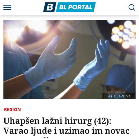
FOTO: ARHIVA
REGION
Uhapšen lažni hirurg (42):
Varao ljude i uzimao im novac