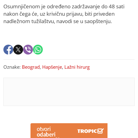
Osumnjičenom je određeno zadržavanje do 48 sati
nakon čega će, uz krivičnu prijavu, biti priveden
nadležnom tužilaštvu, navodi se u saopštenju.
Oznake:
Beograd
,
Hapšenje
,
Lažni hirurg