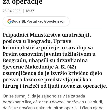
za operacije
23.04.2026. | 18:37
Dodaj BL Portal kao Google izvor
Pripadnici Ministarstva unutrašnjih
poslova u Beogradu, Uprave
kriminalističke policije, u saradnji sa
Prvim osnovnim javnim tužilaštvom u
Beogradu, uhapsili su državljanina
Sjeverne Makedonije A. K. (42)
osumnjičenog da je izvršio krivično djelo
prevara lažno se predstavljajući kao
hirurg i tražeći od ljudi novac za operacije.
On se sumnjiči da je zajedno sa više za sada
nepoznatih lica, oštećenu doveo i održavao u zabludi,
da će uz novčanu naknadu hitno operisati člana njene