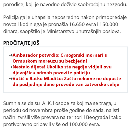
porodice, koji je navodno doživio saobraćajnu nezgodu.
Policija ga je uhapsila neposredno nakon primopredaje
novca i kod njega je pronašla 16.650 evra i 150.000
dinara, saopštilo je Ministarstvo unutrašnjih poslova.
PROČITAJTE JOŠ
Ambasador potvrdio: Crnogorski mornari u
Ormuskom moreuzu su bezbjedni
Nestalo dijete! Ukoliko ste negdje vidjeli ovu
djevojčicu odmah pozovite policiju
Vučić o Ratku Mladiću: Zašto nekome ne dopuste
da posljednje dane provede van zatvorske ćelije
Sumnja se da su A. K. i osobe za kojima se traga, u
periodu od novembra prošle godine do sada, na isti
način izvršili više prevara na teritoriji Beograda i tako
protivpravno pribavili više od 100.000 evra.