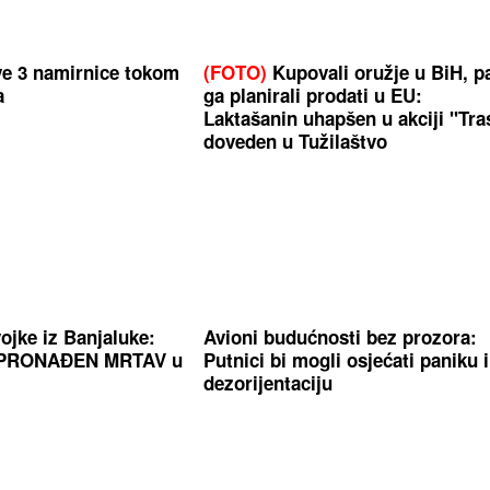
ve 3 namirnice tokom
(FOTO)
Kupovali oružje u BiH, p
a
ga planirali prodati u EU:
Laktašanin uhapšen u akciji "Tra
doveden u Tužilaštvo
ojke iz Banjaluke:
Avioni budućnosti bez prozora:
ć PRONAĐEN MRTAV u
Putnici bi mogli osjećati paniku i
dezorijentaciju