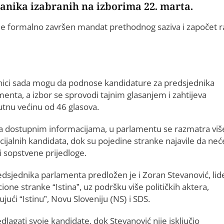
lanika izabranih na izborima 22. marta.
e je formalno završen mandat prethodnog saziva i započet 
nici sada mogu da podnose kandidature za predsjednika
enta, a izbor se sprovodi tajnim glasanjem i zahtijeva
utnu većinu od 46 glasova.
 dostupnim informacijama, u parlamentu se razmatra viš
cijalnih kandidata, dok su pojedine stranke najavile da neć
ti sopstvene prijedloge.
edsjednika parlamenta predložen je i Zoran Stevanović, lid
ione stranke “Istina”, uz podršku više političkih aktera,
ujući “Istinu”, Novu Sloveniju (NS) i SDS.
dlagati svoje kandidate, dok Stevanović nije isključio