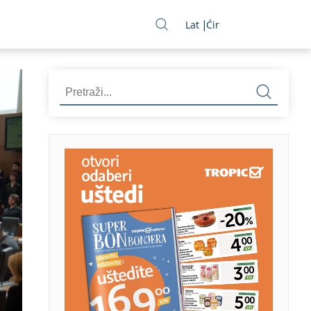
Lat
Ćir