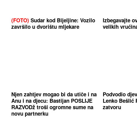
(FOTO)
Sudar kod Bijeljine: Vozilo
Izbegavajte o
završilo u dvorištu mljekare
velikih vrućin
Njen zahtjev mogao bi da utiče i na
Podvodio djev
Anu i na djecu: Bastijan POSLIJE
Lenko Bešli
RAZVODž troši ogromne sume na
zatvoru
novu partnerku