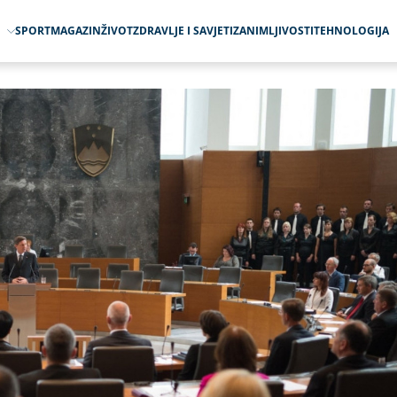
O
SPORT
MAGAZIN
ŽIVOT
ZDRAVLJE I SAVJETI
ZANIMLJIVOSTI
TEHNOLOGIJA