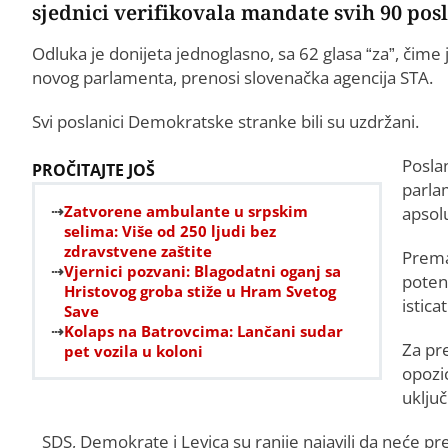
sjednici verifikovala mandate svih 90 pos
Odluka je donijeta jednoglasno, sa 62 glasa “za”, čim
novog parlamenta, prenosi slovenačka agencija STA.
Svi poslanici Demokratske stranke bili su uzdržani.
Posla
PROČITAJTE JOŠ
parlam
Zatvorene ambulante u srpskim
apsol
selima: Više od 250 ljudi bez
zdravstvene zaštite
Prema
Vjernici pozvani: Blagodatni oganj sa
poten
Hristovog groba stiže u Hram Svetog
istica
Save
Kolaps na Batrovcima: Lančani sudar
Za pr
pet vozila u koloni
opozic
uključ
SDS, Demokrate i Levica su ranije najavili da neće pre