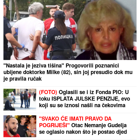
"Nastala je jeziva tišina" Progovorili poznanici
ubijene doktorke Milke (82), sin joj presudio dok mu
je pravila ručak
(FOTO)
Oglasili se i iz Fonda PIO: U
toku ISPLATA JULSKE PENZIJE, evo
koji su se iznosi našli na čekovima
"SVAKO ĆE IMATI PRAVO DA
POGRIJEŠI"
Otac Nemanje Gudelja
se oglasio nakon što je postao djed