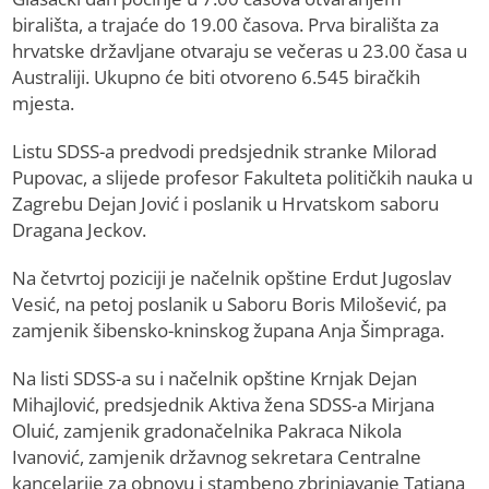
birališta, a trajaće do 19.00 časova. Prva birališta za
hrvatske državljane otvaraju se večeras u 23.00 časa u
Australiji. Ukupno će biti otvoreno 6.545 biračkih
mjesta.
Listu SDSS-a predvodi predsjednik stranke Milorad
Pupovac, a slijede profesor Fakulteta političkih nauka u
Zagrebu Dejan Jović i poslanik u Hrvatskom saboru
Dragana Jeckov.
Na četvrtoj poziciji je načelnik opštine Erdut Jugoslav
Vesić, na petoj poslanik u Saboru Boris Milošević, pa
zamjenik šibensko-kninskog župana Anja Šimpraga.
Na listi SDSS-a su i načelnik opštine Krnjak Dejan
Mihajlović, predsjednik Aktiva žena SDSS-a Mirjana
Oluić, zamjenik gradonačelnika Pakraca Nikola
Ivanović, zamjenik državnog sekretara Centralne
kancelarije za obnovu i stambeno zbrinjavanje Tatjana