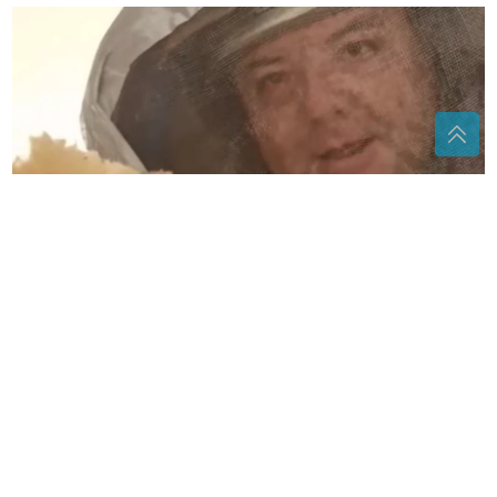
(VIDEO)
Jeziv prizor iz dječje sobe: Vladica izvadio
OGROMNO GNIJEZDO STRŠLJENOVA puno larvi
Citrusna bomba iz prirode: Grejp jača
organizam i donosi brojne
zdravstvene koristi
(FOTO) EUFOR
izveo vježbu kod Foče
„Prisustvo koje se vidi, SPREMNOST
kojoj se vjeruje“