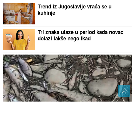
Trend iz Jugoslavije vraća se u
kuhinje
Tri znaka ulaze u period kada novac
dolazi lakše nego ikad
(VIDEO)
Dramatične posljedice suše u Laktašima:
Pomor ribe na ušću Turjanice u Vrbas