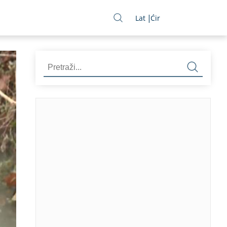
Lat
Ćir