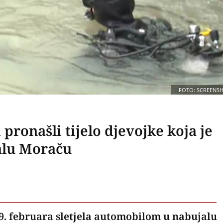
FOTO: SCREENS
pronašli tijelo djevojke koja je
alu Moraču
e 9. februara sletjela automobilom u nabujalu