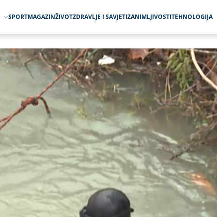
O
SPORT
MAGAZIN
ŽIVOT
ZDRAVLJE I SAVJETI
ZANIMLJIVOSTI
TEHNOLOGIJA