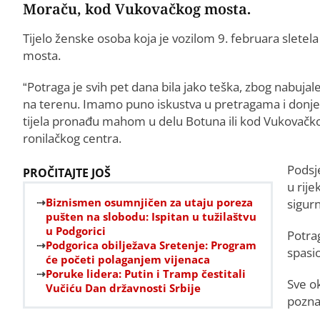
Moraču, kod Vukovačkog mosta.
Tijelo ženske osoba koja je vozilom 9. februara slet
mosta.
“Potraga je svih pet dana bila jako teška, zbog nabujal
na terenu. Imamo puno iskustva u pretragama i donjeg
tijela pronađu mahom u delu Botuna ili kod Vukovačkog
ronilačkog centra.
Podsje
PROČITAJTE JOŠ
u rije
Biznismen osumnjičen za utaju poreza
sigur
pušten na slobodu: Ispitan u tužilaštvu
u Podgorici
Potrag
Podgorica obilježava Sretenje: Program
spasio
će početi polaganjem vijenaca
Poruke lidera: Putin i Tramp čestitali
Sve o
Vučiću Dan državnosti Srbije
pozna