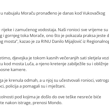
ela u nabujalu Moraču pronađeno je danas kod Vukovačkog
e rijeke i zamućenog vodostaja. Naši ronioci sve vrijeme su b
 i gornjeg toka Morače, ono što je pokazala praksa jeste 
 mosta”, kazao je za RINU Danilo Mijajlović iz Regionalno
timo, djevojka je tokom kasnih večeranjih sati sletjela vo
ku kod mosta Luča, a njeno kretenje zabilježile su i obližnje
nosne kamere.
a je krenula odmah, a u njoj su učestvovali ronioci, vatroga
ci, policija a pomagali su i mještani.
kolnosti pod kojima je došlo do ove teške nesreće biće
te nakon istrage, prenosi Mondo.