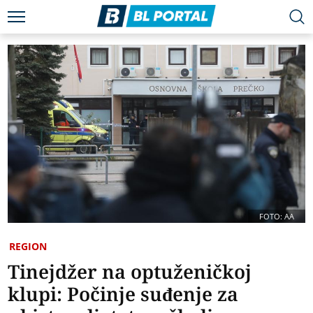
FOTO: AA
REGION
Tinejdžer na optuženičkoj
klupi: Počinje suđenje za