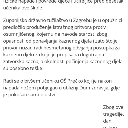
fizičke napade i povrede djece i učiteljice pred desetak
učenika ove škole.
Županijsko državno tužilaštvo u Zagrebu je u optužnici
predložilo produženje istražnog pritvora protiv
osumnjičenog, kojemu ne navode starost, zbog
opasnosti od ponavljanja kaznenog djela i zato što je
pritvor nužan radi nesmetanog odvijanja postupka za
kazneno djelo za koje je propisana dugotrajna
zatvorska kazna, a okolnosti počinjenja kaznenog djela
su posebno teške.
Radi se o bivšem učeniku OŠ Prečko koji je nakon
napada nožem pobjegao u obližnji Dom zdravlja, gdje
je pokušao samoubistvo.
Zbog ove
tragedije,
dan
nakon