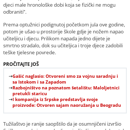
djeci male hronološke dobi koja se fizički ne mogu
odbraniti”.
Prema optužnici podignutoj početkom jula ove godine,
potom je ušao u prostorije škole gdje je nožem napao
učiteljicu i djecu. Prilikom napada jedno dijete je
smrtno stradalo, dok su učiteljica i troje djece zadobili
teške tjelesne povrede.
PROČITAJTE JOŠ
Gašić naglasio: Otvoreni smo za vojnu saradnju i
sa Istokom i sa Zapadom
Razbojništvo na poznatom šetalištu: Maloljetnici
pretukli staricu
I kompanija iz Srpske predstavlja svoje
proizvode: Otvoren sajam naoružanja u Beogradu
Tužilaštvo je ranije saopštilo da je osumnjičeni izvršio