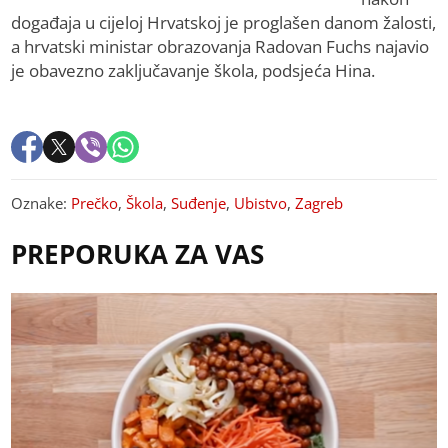
događaja u cijeloj Hrvatskoj je proglašen danom žalosti,
a hrvatski ministar obrazovanja Radovan Fuchs najavio
je obavezno zaključavanje škola, podsjeća Hina.
Oznake:
Prečko
,
Škola
,
Suđenje
,
Ubistvo
,
Zagreb
PREPORUKA ZA VAS