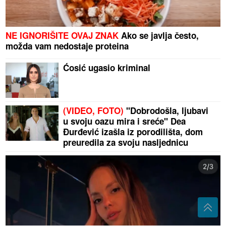
NE IGNORIŠITE OVAJ ZNAK
Ako se javlja često,
možda vam nedostaje proteina
Ćosić ugasio kriminal
(VIDEO, FOTO)
"Dobrodošla, ljubavi
u svoju oazu mira i sreće" Dea
Đurđević izašla iz porodilišta, dom
preuredila za svoju nasljednicu