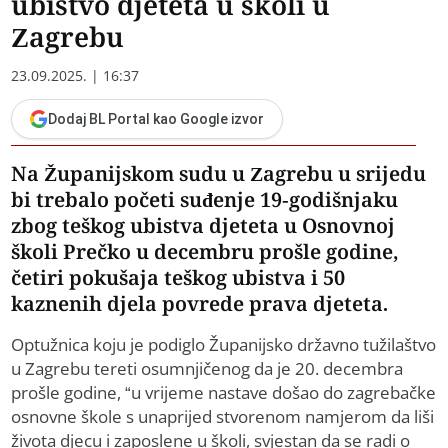
ubistvo djeteta u školi u
Zagrebu
23.09.2025. | 16:37
Dodaj BL Portal kao Google izvor
Na Županijskom sudu u Zagrebu u srijedu
bi trebalo početi suđenje 19-godišnjaku
zbog teškog ubistva djeteta u Osnovnoj
školi Prečko u decembru prošle godine,
četiri pokušaja teškog ubistva i 50
kaznenih djela povrede prava djeteta.
Optužnica koju je podiglo Županijsko državno tužilaštvo
u Zagrebu tereti osumnjičenog da je 20. decembra
prošle godine, “u vrijeme nastave došao do zagrebačke
osnovne škole s unaprijed stvorenom namjerom da liši
života djecu i zaposlene u školi, svjestan da se radi o