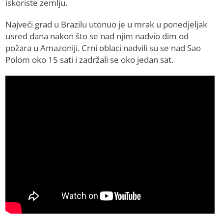
iskoriste zemlju.
Najveći grad u Brazilu utonuo je u mrak u ponedjeljak
usred dana nakon što se nad njim nadvio dim od
požara u Amazoniji. Crni oblaci nadvili su se nad Sao
Polom oko 15 sati i zadržali se oko jedan sat.