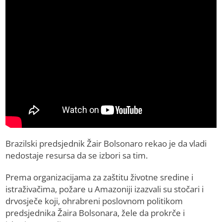
Brazilski predsjednik Žair Bolsonaro rekao je da vladi
nedostaje resursa da se izbori sa tim.
Prema organizacijama za zaštitu životne sredine i
istraživačima, požare u Amazoniji izazvali su stočari i
drvosječe koji, ohrabreni poslovnom politikom
predsjednika Žaira Bolsonara, žele da prokrče i