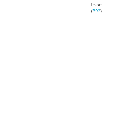
Izvor:
(
B92
)