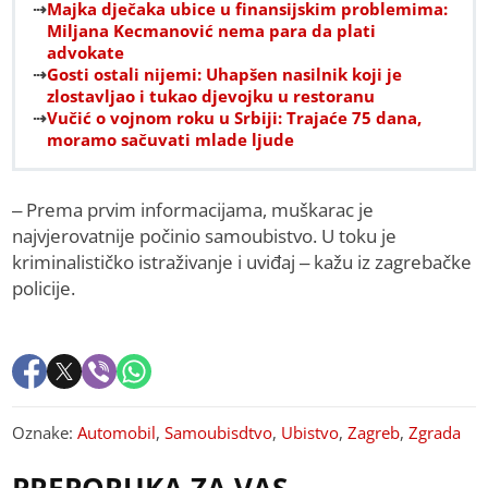
Majka dječaka ubice u finansijskim problemima:
Miljana Kecmanović nema para da plati
advokate
Gosti ostali nijemi: Uhapšen nasilnik koji je
zlostavljao i tukao djevojku u restoranu
Vučić o vojnom roku u Srbiji: Trajaće 75 dana,
moramo sačuvati mlade ljude
– Prema prvim informacijama, muškarac je
najvjerovatnije počinio samoubistvo. U toku je
kriminalističko istraživanje i uviđaj – kažu iz zagrebačke
policije.
Oznake:
Automobil
,
Samoubisdtvo
,
Ubistvo
,
Zagreb
,
Zgrada