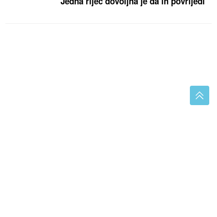
Jedna riječ dovoljna je da ih povrijedi
DEVET LJUBAVNIH PRIČA, JEDNO VELIKO „DA“
Kolektivno vjenčanje u Bijeljini
Karić: Kad pojedete krastavac ili
paradajz, dinju, nektarinu, lubenicu
događa se nekoliko fascinantnih
stvari u probavnom traktu
"SPC
predstavlja garanciju jedinstva"