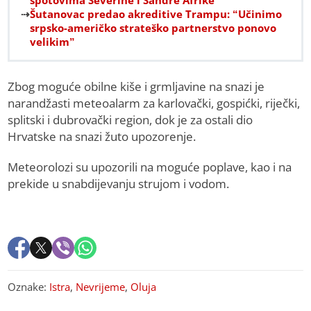
spotovima Severine i Sandre Afrike
Šutanovac predao akreditive Trampu: “Učinimo
srpsko-američko strateško partnerstvo ponovo
velikim”
Zbog moguće obilne kiše i grmljavine na snazi je
narandžasti meteoalarm za karlovački, gospićki, riječki,
splitski i dubrovački region, dok je za ostali dio
Hrvatske na snazi žuto upozorenje.
Meteorolozi su upozorili na moguće poplave, kao i na
prekide u snabdijevanju strujom i vodom.
Oznake:
Istra
,
Nevrijeme
,
Oluja