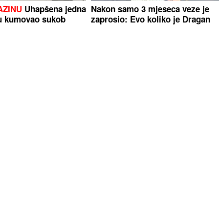
AZINU
Uhapšena jedna
Nakon samo 3 mjeseca veze je
nu kumovao sukob
zaprosio: Evo koliko je Dragan
Stanković STARIJI OD VJERENI
Aleksandre
istorijskom
ISTRAŽIVANJE OTKRILO
Ovo su
žef Bezos prodaje
najmoćnije obavještajne službe
a od 4 milijarde
Evrope