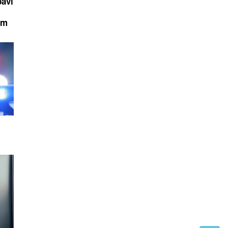
bavi
om