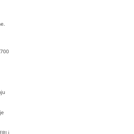
ne.
 700
nju
je
FRJ i