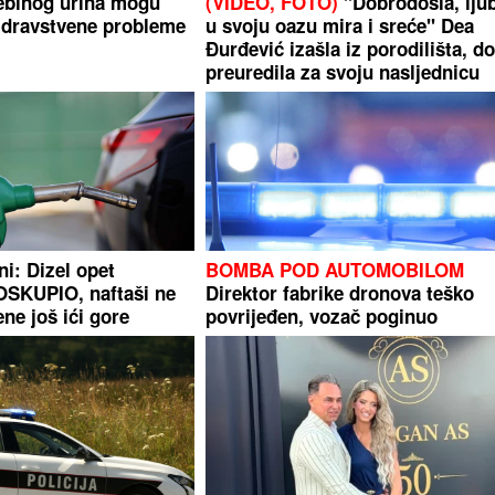
bebinog urina mogu
(VIDEO, FOTO)
"Dobrodošla, lju
 zdravstvene probleme
u svoju oazu mira i sreće" Dea
Đurđević izašla iz porodilišta, d
preuredila za svoju nasljednicu
ni: Dizel opet
BOMBA POD AUTOMOBILOM
KUPIO, naftaši ne
Direktor fabrike dronova teško
ene još ići gore
povrijeđen, vozač poginuo