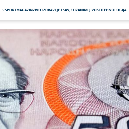
O
SPORT
MAGAZIN
ŽIVOT
ZDRAVLJE I SAVJETI
ZANIMLJIVOSTI
TEHNOLOGIJA