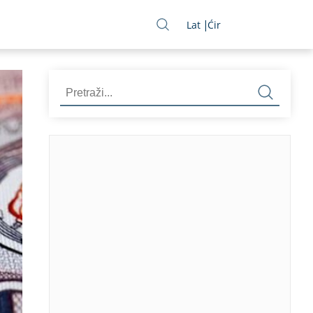
Lat
Ćir