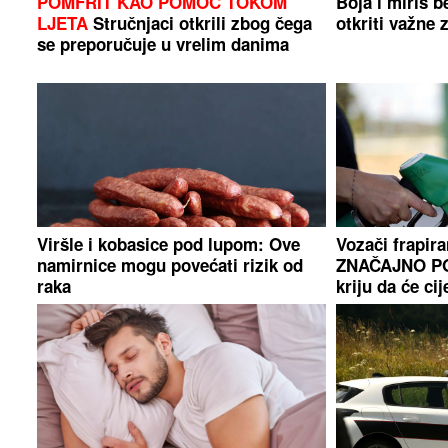
POMFRIT KAO POMOĆ TOKOM
Boja i miris 
LJETA
Stručnjaci otkrili zbog čega
otkriti važne
se preporučuje u vrelim danima
Viršle i kobasice pod lupom: Ove
Vozači frapira
namirnice mogu povećati rizik od
ZNAČAJNO POS
raka
kriju da će cij