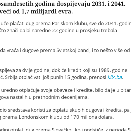
osamdesetih godina dospijevaju 2031. i 2041.
eći od 1,7 milijardi evra.
jduže plaćati dug prema Pariskom klubu, sve do 2041. godi
 što znači da bi naredne 22 godine u prosjeku trebala
a vraća i dugove prema Svjetskoj banci, i to nešto više od
pijeva za dvije godine, dok će kredit koji su 1989. godine
ć, Srbija otplaćivati još punih 15 godina, prenosi
klix.ba
.
ja uredno otplaćuje svoje obaveze i kredite, bilo da je u pita
 dugova nastalih u prethodnim decenijama.
dio sredstava koristi za otplatu skupih dugova i kredita, pa 
i dug prema Londonskom klubu od 170 miliona dolara.
dini otplati dug prema Slovačkoj, koji podstiče iz perioda S