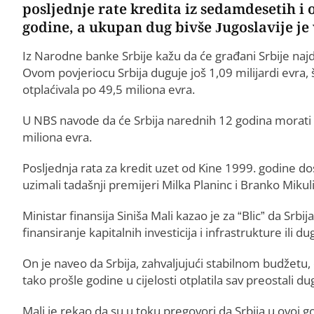
posljednje rate kredita iz sedamdesetih i 
godine, a ukupan dug bivše Jugoslavije je v
Iz Narodne banke Srbije kažu da će građani Srbije na
Ovom povjeriocu Srbija duguje još 1,09 milijardi evra,
otplaćivala po 49,5 miliona evra.
U NBS navode da će Srbija narednih 12 godina morati d
miliona evra.
Posljednja rata za kredit uzet od Kine 1999. godine dos
uzimali tadašnji premijeri Milka Planinc i Branko Mikuli
Ministar finansija Siniša Mali kazao je za “Blic” da Srbi
finansiranje kapitalnih investicija i infrastrukture ili
On je naveo da Srbija, zahvaljujući stabilnom budžetu, 
tako prošle godine u cijelosti otplatila sav preostal
Mali je rekao da su u toku pregovori da Srbija u ovoj go