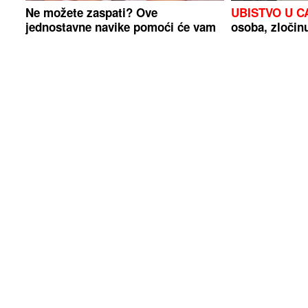
Ne možete zaspati? Ove
UBISTVO U C
jednostavne navike pomoći će vam
osoba, zloči
da brže utonete u san, a vaše tijelo
će vam biti zahvalno
Srpska bogatija za 15 beba: Najviše
Vrijednost na 
novorođenčadi stiglo u Doboju
maksimumu: D
akcije Amazon
dolara