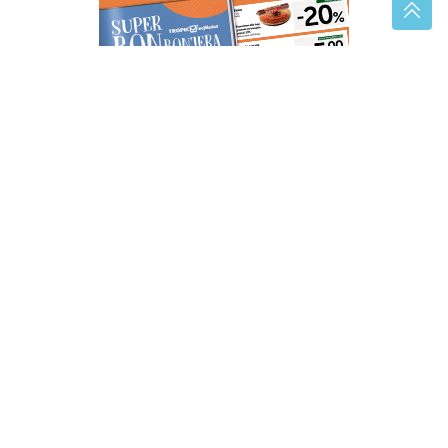
(FOTO)
Kako izbjeći gužve na ulazu u Banjaluku:
Spas sporedni putevi kroz ova 2 naselja
Zašto skrivaju ko je bio u vozilu:
Nesreća predsjednice Slovenije pod
velom misterije
Mnogi je već imaju kod kuće: Jedna
obična biljka može pomoći varenju i
zdravlju crijeva