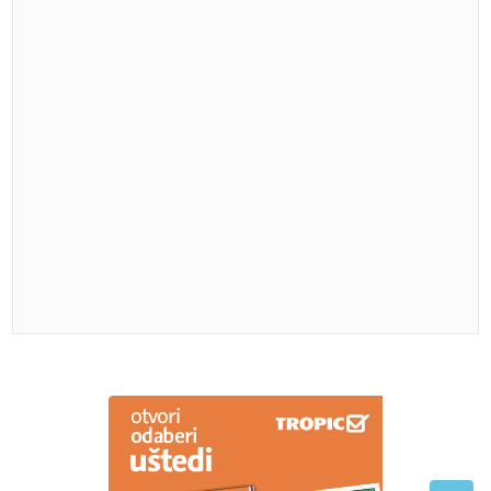
"Izgledalo je traumatično" Voditeljka otkrila da se
plašila da saopšti roditeljima da se razvodi
Da li biste ovo jeli: Stvorena genetski
modifikovana salata sa proteinima
mesa
Nema aktivnog plamena: Požarišta
kod Trebinja pod kontrolom