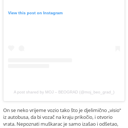
View this post on Instagram
A post shared by MOJ – BEOGRAD (@moj_beo_grad_)
On se neko vrijeme vozio tako što je djelimično „visio“
iz autobusa, da bi vozač na kraju prikočio, i otvorio
vrata. Nepoznati muškarac je samo izašao i odšetao,