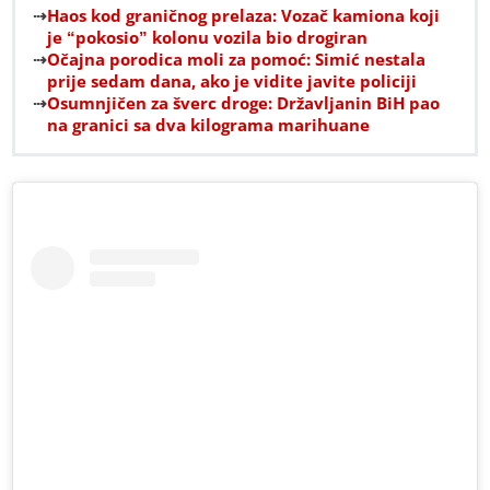
Haos kod graničnog prelaza: Vozač kamiona koji
je “pokosio” kolonu vozila bio drogiran
Očajna porodica moli za pomoć: Simić nestala
prije sedam dana, ako je vidite javite policiji
Osumnjičen za šverc droge: Državljanin BiH pao
na granici sa dva kilograma marihuane