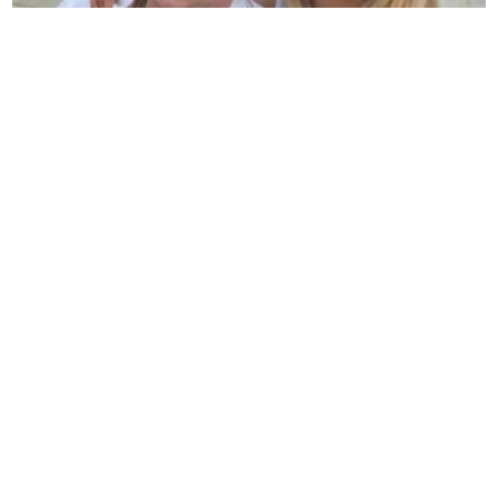
(FOTO)
Ljubav cvjeta na moru: Sara Jo i Aleksej
uživaju u skrivenoj uvali, fotografije privukle veliku
pažnju
(FOTO) NAJNOVIJA PROGNOZA
Za
vikend malo svježije, a onda VELIKE
VRUĆINE, sve do ovog datuma
Otkriven stvarni razlog zbog kojeg je
bivša zaručnica Luke Dončića
povukla tužbu za alimentaciju