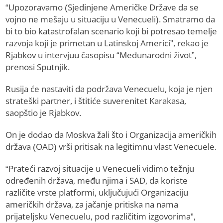
“Upozoravamo (Sjedinjene Američke Države da se
vojno ne mešaju u situaciju u Venecueli). Smatramo da
bi to bio katastrofalan scenario koji bi potresao temelje
razvoja koji je primetan u Latinskoj Americi”, rekao je
Rjabkov u intervjuu časopisu “Međunarodni život”,
prenosi Sputnjik.
Rusija će nastaviti da podržava Venecuelu, koja je njen
strateški partner, i štitiće suverenitet Karakasa,
saopštio je Rjabkov.
On je dodao da Moskva žali što i Organizacija američkih
država (OAD) vrši pritisak na legitimnu vlast Venecuele.
“Prateći razvoj situacije u Venecueli vidimo težnju
određenih država, među njima i SAD, da koriste
različite vrste platformi, uključujući Organizaciju
američkih država, za jačanje pritiska na nama
prijateljsku Venecuelu, pod različitim izgovorima”,