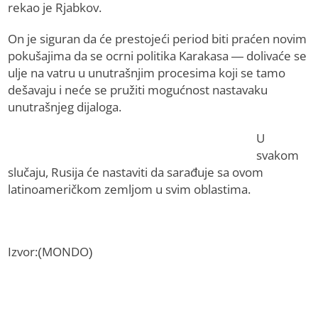
rekao je Rjabkov.
On je siguran da će prestojeći period biti praćen novim
pokušajima da se ocrni politika Karakasa — dolivaće se
ulje na vatru u unutrašnjim procesima koji se tamo
dešavaju i neće se pružiti mogućnost nastavaku
unutrašnjeg dijaloga.
U
svakom
slučaju, Rusija će nastaviti da sarađuje sa ovom
latinoameričkom zemljom u svim oblastima.
Izvor:(MONDO)