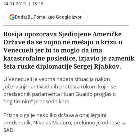
24.01.2019. | 15:28
Dodaj BL Portal kao Google izvor
Rusija upozorava Sjedinjene Američke
Države da se vojno ne mešaju u krizu u
Venecueli jer bi to moglo da ima
katastrofalne posledice, izjavio je zamenik
šefa ruske diplomatije Sergej Rjabkov.
U Venecueli je veoma napeta situacija nakon
jučerašnjih antivladinih protesta tokom kojih se
predsednik parlamenta Huan Guaido proglasio
“legitimnim” predsednikom.
Priznalo ga je nekoliko država a onaj legalni
predsednik, Nikolas Maduro, prekinuo je odnose sa
SAD.