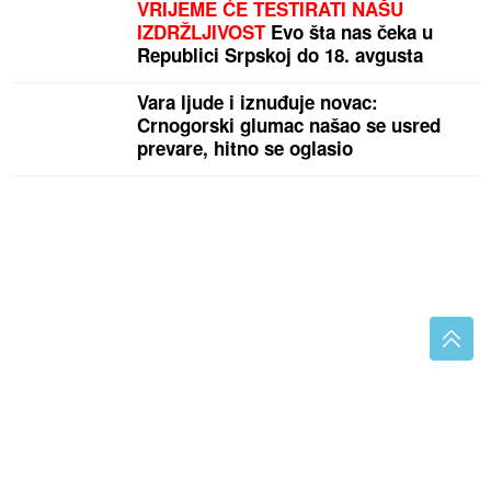
VRIJEME ĆE TESTIRATI NAŠU
IZDRŽLJIVOST
Evo šta nas čeka u
Republici Srpskoj do 18. avgusta
Vara ljude i iznuđuje novac:
Crnogorski glumac našao se usred
prevare, hitno se oglasio
Janjske otoke u žiži javnosti: Vučićeva posjeta
dodatno proslavila biser Šipova, ali šta radi
Ministarstvo turizma?