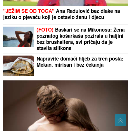
"JEŽIM SE OD TOGA"
Ana Radulović bez dlake na
jeziku o pjevaču koji je ostavio ženu i djecu
(FOTO)
Baškari se na Mikonosu: Žena
poznatog košarkaša pozirala u haljini
bez brushaltera, svi pričaju da je
stavila silikone
Napravite domaći hljeb za tren posla:
Mekan, mirisan i bez čekanja