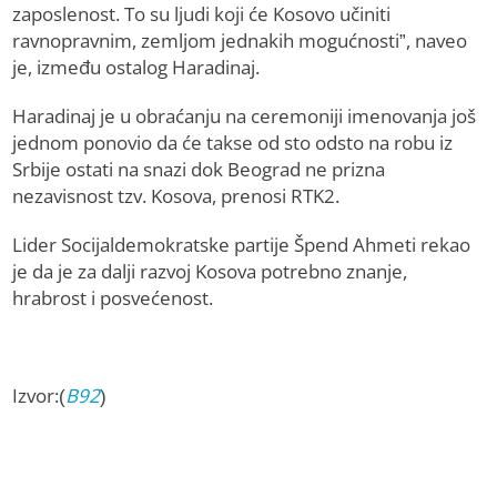
zaposlenost. To su ljudi koji će Kosovo učiniti
ravnopravnim, zemljom jednakih mogućnosti”, naveo
je, između ostalog Haradinaj.
Haradinaj je u obraćanju na ceremoniji imenovanja još
jednom ponovio da će takse od sto odsto na robu iz
Srbije ostati na snazi dok Beograd ne prizna
nezavisnost tzv. Kosova, prenosi RTK2.
Lider Socijaldemokratske partije Špend Ahmeti rekao
je da je za dalji razvoj Kosova potrebno znanje,
hrabrost i posvećenost.
Izvor:(
B92
)