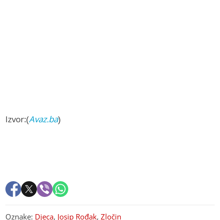
Izvor:(
Avaz.ba
)
Oznake:
Djeca
,
Josip Rođak
,
Zločin