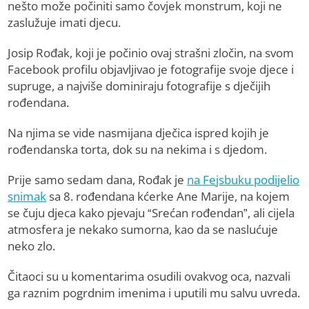
nešto može počiniti samo čovjek monstrum, koji ne
zaslužuje imati djecu.
Josip Rođak, koji je počinio ovaj strašni zločin, na svom
Facebook profilu objavljivao je fotografije svoje djece i
supruge, a najviše dominiraju fotografije s dječijih
rođendana.
Na njima se vide nasmijana dječica ispred kojih je
rođendanska torta, dok su na nekima i s djedom.
Prije samo sedam dana, Rođak je
na Fejsbuku podijelio
snimak
sa 8. rođendana kćerke Ane Marije, na kojem
se čuju djeca kako pjevaju “Srećan rođendan”, ali cijela
atmosfera je nekako sumorna, kao da se naslućuje
neko zlo.
Čitaoci su u komentarima osudili ovakvog oca, nazvali
ga raznim pogrdnim imenima i uputili mu salvu uvreda.