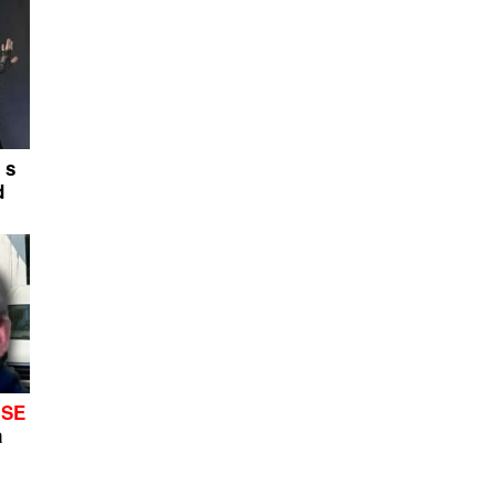
 s
d
 SE
a