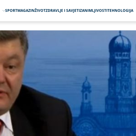
O
SPORT
MAGAZIN
ŽIVOT
ZDRAVLJE I SAVJETI
ZANIMLJIVOSTI
TEHNOLOGIJA