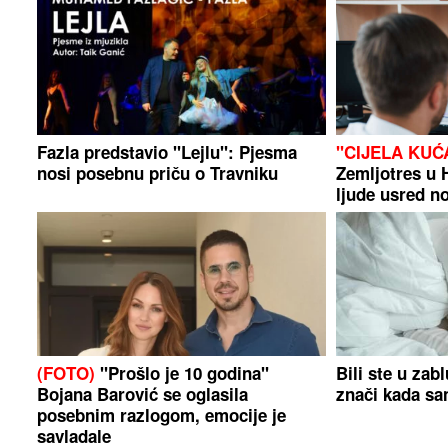
Fazla predstavio "Lejlu": Pjesma
"CIJELA KUĆ
nosi posebnu priču o Travniku
Zemljotres u 
ljude usred no
(FOTO)
"Prošlo je 10 godina"
Bili ste u zab
Bojana Barović se oglasila
znači kada sa
posebnim razlogom, emocije je
savladale