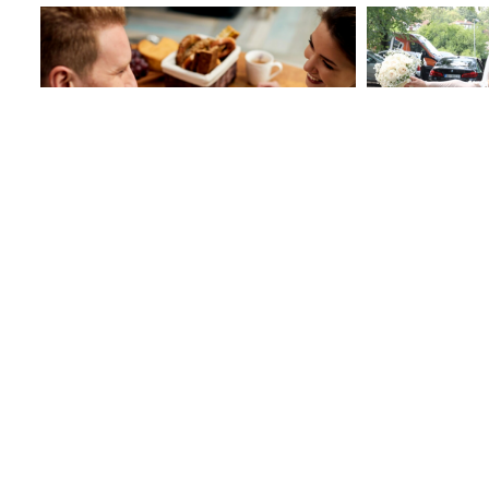
Ova 3 horoskopska znaka najveći su
Dejan Stankovi
srcolomci: Lako osvoje pažnju, ali
Prelijepa dokt
teško ih je zadržati
vjenčanici
Mučite muku sa smradom: Evo kako
Uštipci od tik
da se riješite neprijatnog mirisa iz
recept za lag
sudopere