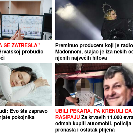
A SE ZATRESLA"
Preminuo producent koji je radio
Hrvatskoj probudio
Madonnom, stajao je iza nekih o
ći
njenih najvećih hitova
ludi: Evo šta zapravo
UBILI PEKARA, PA KRENULI DA
njate pokojnika
RASIPAJU
Za krvavih 11.000 evr
odmah kupili automobil, policija
pronašla i ostatak plijena