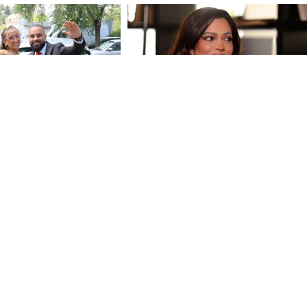
ć Kralj se ženi:
(FOTO) SLIKALA STOPALA U
orka blista u
KESAMA
Pjevačica promijenila
vjeru, pa objavila intimni snimak
vica: Zdrav i brz
Antonija Čerkez o starim ljubav
ani obrok
i novom poglavlju: Mogla bih
napisati roman