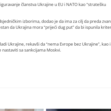
siguravanje članstva Ukrajine u EU i NATO kao “stratešku
sjedničkim izborima, dodao je da ima za cilj da preda zvan
estan da Ukrajina mora “prijeći dug put” da bi ispunila kriter
adi Ukrajine, rekavši da “nema Evrope bez Ukrajine”, kao i
e nastaviti sa sankcijama Moskvi.