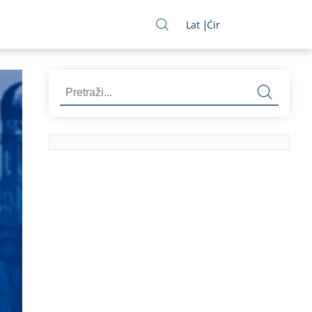
Lat
Ćir