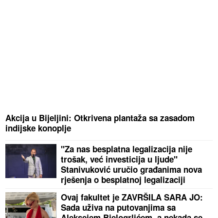
Akcija u Bijeljini: Otkrivena plantaža sa zasadom
indijske konoplje
"Za nas besplatna legalizacija nije
trošak, već investicija u ljude"
Stanivuković uručio građanima nova
rješenja o besplatnoj legalizaciji
Ovaj fakultet je ZAVRŠILA SARA JO:
Sada uživa na putovanjima sa
Aleksejem Bjelogrlićem, a nekada se