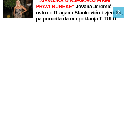
"DJEVOJKA U NJEGOVOJ FIRMI
PRAVI BUREKE"
Jovana Jeremić
oštro o Draganu Stankoviću i vjeridbi,
pa poručila da mu poklanja TITULU
BIVŠEG DEČKA JJ
Promjena vremena: Ove krajeve bi za koji sat mogli
zahvatiti PLJUSKOVI SA GRMLJAVINOM, a evo šta
nas čeka sutra
Za jednu nijansu to nikada ne bismo
rekli: Stilisti kažu da 3 boje TREBA
DA NOSIMO kada smo umorni