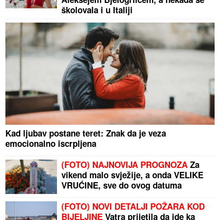
školovala i u Italiji
Kad ljubav postane teret: Znak da je veza
emocionalno iscrpljena
(FOTO) NAJNOVIJA PROGNOZA
Za
vikend malo svježije, a onda VELIKE
VRUĆINE, sve do ovog datuma
(FOTO) NOVI DETALJI POŽARA KOD
BIJELJINE
Vatra prijetila da ide ka