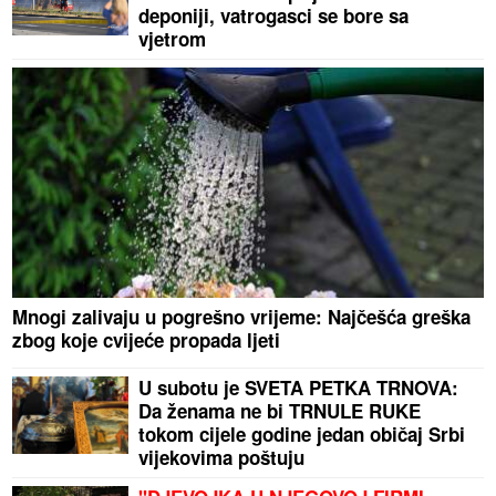
deponiji, vatrogasci se bore sa
vjetrom
Mnogi zalivaju u pogrešno vrijeme: Najčešća greška
zbog koje cvijeće propada ljeti
U subotu je SVETA PETKA TRNOVA:
Da ženama ne bi TRNULE RUKE
tokom cijele godine jedan običaj Srbi
vijekovima poštuju