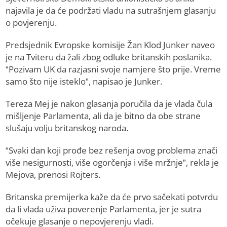
najavila je da će podržati vladu na sutrašnjem glasanju
o povjerenju.
Predsjednik Evropske komisije Žan Klod Junker naveo
je na Tviteru da žali zbog odluke britanskih poslanika.
“Pozivam UK da razjasni svoje namjere što prije. Vreme
samo što nije isteklo”, napisao je Junker.
Tereza Mej je nakon glasanja poručila da je vlada čula
mišljenje Parlamenta, ali da je bitno da obe strane
slušaju volju britanskog naroda.
“Svaki dan koji prođe bez rešenja ovog problema znači
više nesigurnosti, više ogorčenja i više mržnje”, rekla je
Mejova, prenosi Rojters.
Britanska premijerka kaže da će prvo sačekati potvrdu
da li vlada uživa poverenje Parlamenta, jer je sutra
očekuje glasanje o nepovjerenju vladi.