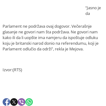
“Jasno je
da
Parlament ne podržava ovaj dogovor. Večerašnje
glasanje ne govori nam šta podržava. Ne govori nam
kako ili da li uopšte ima namjeru da ispoštuje odluku
koju je britanski narod donio na referendumu, koji je
Parlament odlučio da održi”, rekla je Mejova.
Izvor:(RTS)