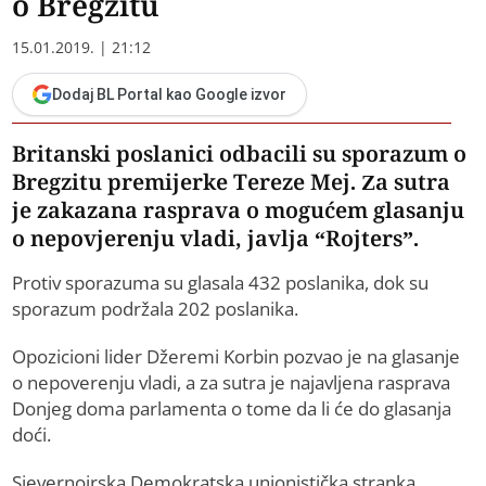
o Bregzitu
15.01.2019. | 21:12
Dodaj BL Portal kao Google izvor
Britanski poslanici odbacili su sporazum o
Bregzitu premijerke Tereze Mej. Za sutra
je zakazana rasprava o mogućem glasanju
o nepovjerenju vladi, javlja “Rojters”.
Protiv sporazuma su glasala 432 poslanika, dok su
sporazum podržala 202 poslanika.
Opozicioni lider Džeremi Korbin pozvao je na glasanje
o nepoverenju vladi, a za sutra je najavljena rasprava
Donjeg doma parlamenta o tome da li će do glasanja
doći.
Sjevernoirska Demokratska unionistička stranka