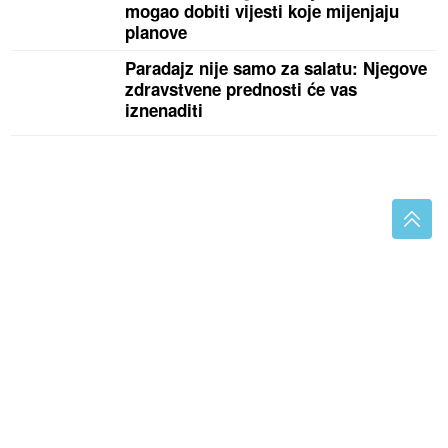
mogao dobiti vijesti koje mijenjaju
planove
Paradajz nije samo za salatu: Njegove
zdravstvene prednosti će vas
iznenaditi
(VIDEO) PLAMEN NE POSUSTAJE
Vatra stigla do
"Hercegovina puteva", zaposleni evakuišu
mehanizaciju