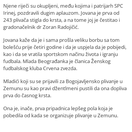
Njene riječi su okupljeni, među kojima i patrijarh SPC
Irinej, pozdravili dugim aplauzom. Jovana je prva od
243 plivača stigla do krsta, a na tome joj je čestitao i
gradonačelnik dr Zoran Radojičić.
Jovana kaže da je i sama prošla veliku borbu sa tom
bolešću prije četiri godine i da je uspjela da je pobijedi,
kao i da se vratila sportskom načinu života i igranju
fudbala. Mlada Beograđanka je članica Ženskog
fudbalskog kluba Crvena zvezda.
Mladići koji su se prijavili za Bogojavljensko plivanje u
Zemunu su kao pravi džentlmeni pustili da ona dopliva
prva do časnog krsta.
Ona je, inače, prva pripadnica lepšeg pola koja je
pobedila od kada se organizuje plivanje u Zemunu.