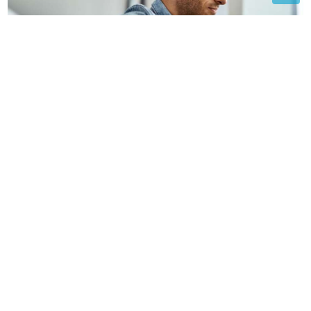
Vodite računa o svom zdravlju: Doktor otkrio koje
namirnice obavezno treba jesti za zdravo srce
Brusnica i urinarne infekcije: Evo
kada može pomoći, a kada nije
dovoljna
Jerotić o ljubavi i preljubi: Zašto
muškarci u zrelijim godinama traže
mlađe žene