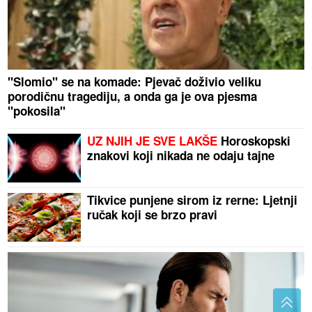
"Slomio" se na komade: Pjevač doživio veliku
porodičnu tragediju, a onda ga je ova pjesma
"pokosila"
UZ NJIH JE SVE LAKŠE
Horoskopski
znakovi koji nikada ne odaju tajne
Tikvice punjene sirom iz rerne: Ljetnji
ručak koji se brzo pravi