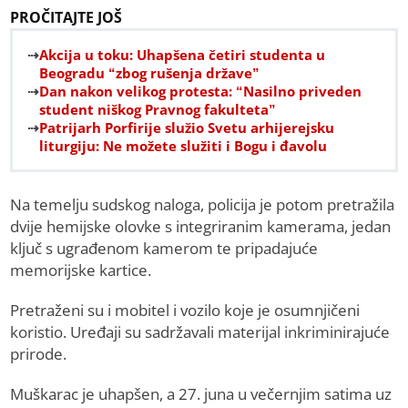
PROČITAJTE JOŠ
Akcija u toku: Uhapšena četiri studenta u
Beogradu “zbog rušenja države”
Dan nakon velikog protesta: “Nasilno priveden
student niškog Pravnog fakulteta”
Patrijarh Porfirije služio Svetu arhijerejsku
liturgiju: Ne možete služiti i Bogu i đavolu
Na temelju sudskog naloga, policija je potom pretražila
dvije hemijske olovke s integriranim kamerama, jedan
ključ s ugrađenom kamerom te pripadajuće
memorijske kartice.
Pretraženi su i mobitel i vozilo koje je osumnjičeni
koristio. Uređaji su sadržavali materijal inkriminirajuće
prirode.
Muškarac je uhapšen, a 27. juna u večernjim satima uz