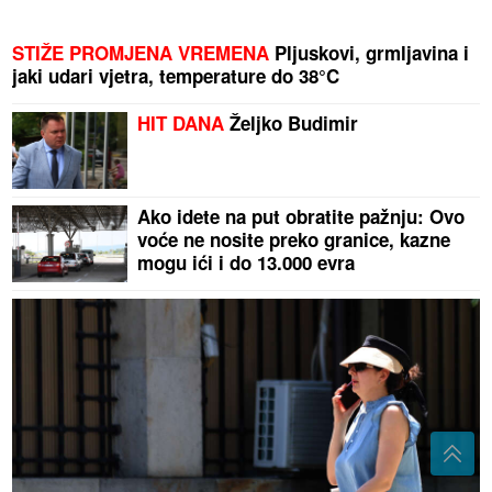
STIŽE PROMJENA VREMENA
Pljuskovi, grmljavina i
jaki udari vjetra, temperature do 38°C
HIT DANA
Željko Budimir
Ako idete na put obratite pažnju: Ovo
voće ne nosite preko granice, kazne
mogu ići i do 13.000 evra