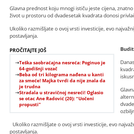
Glavna prednost koju mnogi ističu jeste cijena, znatno 
život u prostoru od dvadesetak kvadrata donosi privlač
Ukoliko razmišljate o ovoj vrsti investicije, evo najvaž
postavljanja.
Budit
PROČITAJTE JOŠ
Danas
Teška saobraćajna nesreća: Poginuo je
64-godišnji vozač
kvadra
Beba od tri kilograma nađena u kanti
iskusn
za smeće! Majka tvrdi da nije znala da
je trudna
Glavna
Stradala u stravičnoj nesreći! Oglasio
altern
se otac Ane Radović (20): “Uočeni
dvade
propusti”
ozbilj
Ukoliko razmišljate o ovoj vrsti investicije, evo najv
postavljanja.