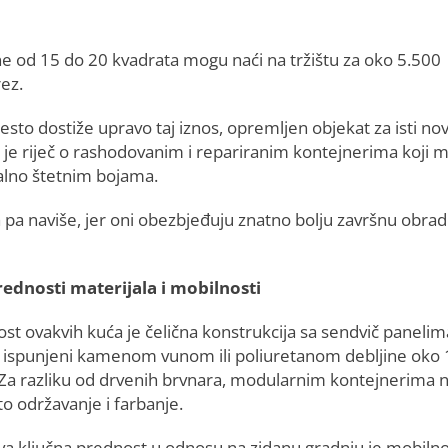
 od 15 do 20 kvadrata mogu naći na tržištu za oko 5.500
rez.
sto dostiže upravo taj iznos, opremljen objekat za isti no
o je riječ o rashodovanim i repariranim kontejnerima koji 
ijalno štetnim bojama.
pa naviše, jer oni obezbjeđuju znatno bolju završnu obrad
prednosti materijala i mobilnosti
st ovakvih kuća je čelična konstrukcija sa sendvič panelim
o ispunjeni kamenom vunom ili poliuretanom debljine oko 
Za razliku od drvenih brvnara, modularnim kontejnerima n
o održavanje i farbanje.
va ključna prednost u odnosu na zidanu gradnju je mobilno