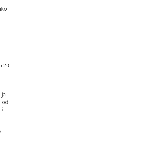
ako
i
o 20
ija
u od
 i
 i