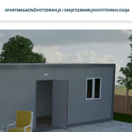
O
SPORT
MAGAZIN
ŽIVOT
ZDRAVLJE I SAVJETI
ZANIMLJIVOSTI
TEHNOLOGIJA