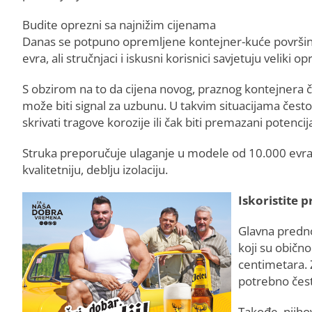
Budite oprezni sa najnižim cijenama
Danas se potpuno opremljene kontejner-kuće površine
evra, ali stručnjaci i iskusni korisnici savjetuju veliki op
S obzirom na to da cijena novog, praznog kontejnera če
može biti signal za uzbunu. U takvim situacijama čest
skrivati tragove korozije ili čak biti premazani potenc
Struka preporučuje ulaganje u modele od 10.000 evra 
kvalitetniju, deblju izolaciju.
Iskoristite 
Glavna predno
koji su običn
centimetara. 
potrebno čest
Takođe, njiho