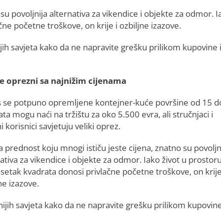
su povoljnija alternativa za vikendice i objekte za odmor. I
ne početne troškove, on krije i ozbiljne izazove.
nijih savjeta kako da ne napravite grešku prilikom kupovine 
e oprezni sa najnižim cijenama
 se potpuno opremljene kontejner-kuće površine od 15 d
ta mogu naći na tržištu za oko 5.500 evra, ali stručnjaci i
i korisnici savjetuju veliki oprez.
 prednost koju mnogi ističu jeste cijena, znatno su povoljn
ativa za vikendice i objekte za odmor. Iako život u prostor
setak kvadrata donosi privlačne početne troškove, on krije
ne izazove.
ažnijih savjeta kako da ne napravite grešku prilikom kupovine