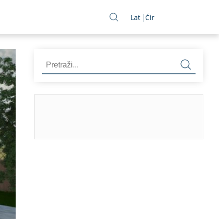
Lat
Ćir