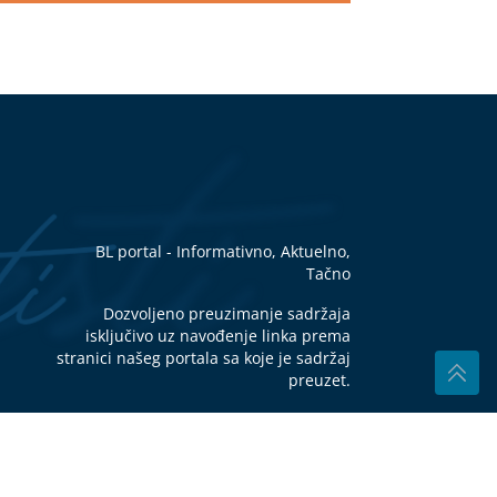
kako
LAK