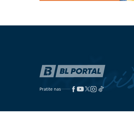
Viršle i kobasice pod lupom: Ove
IMA I MRTVIH
namirnice mogu povećati rizik od
izmjereno nev
raka
pakao na zeml
Najbogatiji biznismen iz Srpske
Stalno ste u
GRADI NEBODER u Beogradu: Novi
nedostaje žel
zahtjev za "Mind Tower", kula će
namirnice ga 
imati oko 35 spratova i visoka 120
metara