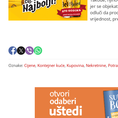
jer se objeka
odluči da prod
vrijednost, p
Oznake:
Cijene
,
Kontejner kuće
,
Kupovina
,
Nekretnine
,
Potra
PREPORUKA ZA VAS