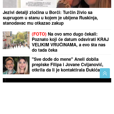
Jezivi detalji zločina u Borči: Turčin živio sa
suprugom u stanu u kojem je ubijena Ruskinja,
stanodavac mu otkazao zakup
(FOTO)
Na ovo smo dugo čekali:
Poznato koji će datum odsvirati KRAJ
VELIKIM VRUĆINAMA, a evo šta nas
do tada čeka
"Sve dođe do mene" Aneli dobila
prepiske Filipa i Jovane Cvijanović,
otkrila da li je kontaktirala Đukića