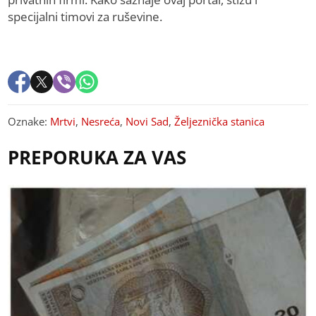
specijalni timovi za ruševine.
Oznake:
Mrtvi
,
Nesreća
,
Novi Sad
,
Željeznička stanica
PREPORUKA ZA VAS