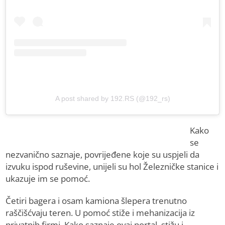
A post shared by 192.RS (@192_rs)
Kako
se
nezvanično saznaje, povrijeđene koje su uspjeli da
izvuku ispod ruševine, unijeli su hol Železničke stanice i
ukazuje im se pomoć.
Četiri bagera i osam kamiona šlepera trenutno
raščišćvaju teren. U pomoć stiže i mehanizacija iz
privatnih firmi. Kako saznaje ovaj portal, stižu i