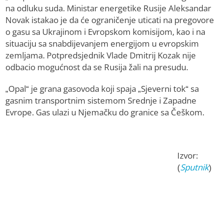
na odluku suda. Ministar energetike Rusije Aleksandar
Novak istakao je da će ograničenje uticati na pregovore
o gasu sa Ukrajinom i Evropskom komisijom, kao i na
situaciju sa snabdijevanjem energijom u evropskim
zemljama. Potpredsjednik Vlade Dmitrij Kozak nije
odbacio mogućnost da se Rusija žali na presudu.
„Opal“ je grana gasovoda koji spaja „Sjeverni tok“ sa
gasnim transportnim sistemom Srednje i Zapadne
Evrope. Gas ulazi u Njemačku do granice sa Češkom.
Izvor:
(
Sputnik
)