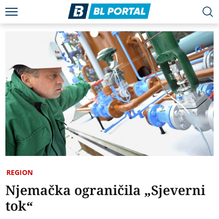
REGION
Njemačka ograničila „Sjeverni
tok“