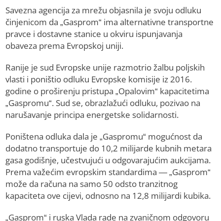
Savezna agencija za mrežu objasnila je svoju odluku
činjenicom da „Gasprom“ ima alternativne transportne
pravce i dostavne stanice u okviru ispunjavanja
obaveza prema Evropskoj uniji.
Ranije je sud Evropske unije razmotrio žalbu poljskih
vlasti i poništio odluku Evropske komisije iz 2016.
godine o proširenju pristupa „Opalovim“ kapacitetima
„Gaspromu“. Sud se, obrazlažući odluku, pozivao na
narušavanje principa energetske solidarnosti.
Poništena odluka dala je „Gaspromu“ mogućnost da
dodatno transportuje do 10,2 milijarde kubnih metara
gasa godišnje, učestvujući u odgovarajućim aukcijama.
Prema važećim evropskim standardima — „Gasprom“
može da računa na samo 50 odsto tranzitnog
kapaciteta ove cijevi, odnosno na 12,8 milijardi kubika.
„Gasprom“ i ruska Vlada rade na zvaničnom odgovoru