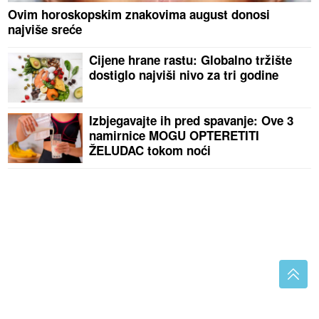
Ovim horoskopskim znakovima august donosi
najviše sreće
Cijene hrane rastu: Globalno tržište
dostiglo najviši nivo za tri godine
Izbjegavajte ih pred spavanje: Ove 3
namirnice MOGU OPTERETITI
ŽELUDAC tokom noći