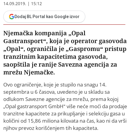
14.09.2019. | 15:12
Dodaj BL Portal kao Google izvor
Njemačka kompanija „Opal
Gastransport“, koja je operator gasovoda
„Opal“, ograničila je „Gaspromu“ pristup
tranzitnim kapacitetima gasovoda,
saopštila je ranije Savezna agencija za
mrežu Njemačke.
Ovo ograničenje, koje je stupilo na snagu 14.
septembra u 6 časova, uvedeno je u skladu sa
odlukom Savezne agencije za mrežu, prema kojoj
„Opal gastransport GmbH“ više neće moći da prodaje
tranzitne kapacitete za prikupljanje i selekciju gasa u
količini od 15,86 miliona kilovata na čas, kao ni da vrši
njihov prevoz korišćenjem tih kapaciteta.