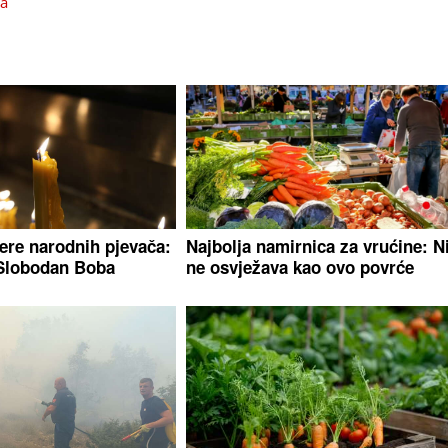
ja
jere narodnih pjevača:
Najbolja namirnica za vrućine: N
Slobodan Boba
ne osvježava kao ovo povrće