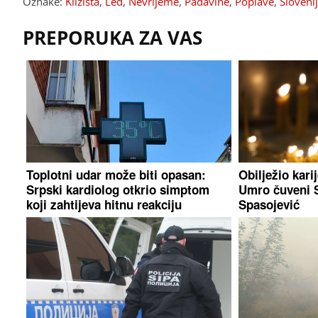
Oznake:
Klizišta
,
Led
,
Nevrijeme
,
Padavine
,
Poplave
,
Sloveni
PREPORUKA ZA VAS
Toplotni udar može biti opasan:
Obilježio kari
Srpski kardiolog otkrio simptom
Umro čuveni 
koji zahtijeva hitnu reakciju
Spasojević