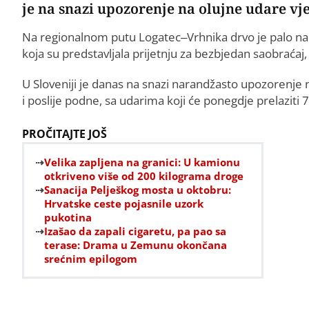
je na snazi upozorenje na olujne udare vj
Na regionalnom putu Logatec–Vrhnika drvo je palo na au
koja su predstavljala prijetnju za bezbjedan saobraćaj
U Sloveniji je danas na snazi narandžasto upozorenje na 
i poslije podne, sa udarima koji će ponegdje prelaziti 
PROČITAJTE JOŠ
Velika zapljena na granici: U kamionu
otkriveno više od 200 kilograma droge
Sanacija Pelješkog mosta u oktobru:
Hrvatske ceste pojasnile uzork
pukotina
Izašao da zapali cigaretu, pa pao sa
terase: Drama u Zemunu okončana
srećnim epilogom