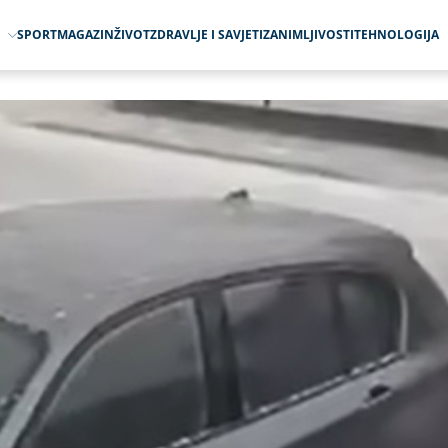
O
SPORT
MAGAZIN
ŽIVOT
ZDRAVLJE I SAVJETI
ZANIMLJIVOSTI
TEHNOLOGIJA