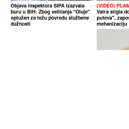
Objava inspektora SIPA izazvala
(VIDEO) PLA
buru u BiH: Zbog veličanja "Oluje"
Vatra stigla 
optužen za težu povredu službene
puteva", zapo
dužnosti
mehanizaciju
DOŠLA MU U POSJETU
Ovo je
Ako imate ova
Milka (82) koju je ubio sin, u
pravi ste sretn
posljednje vrijeme živjela u domu