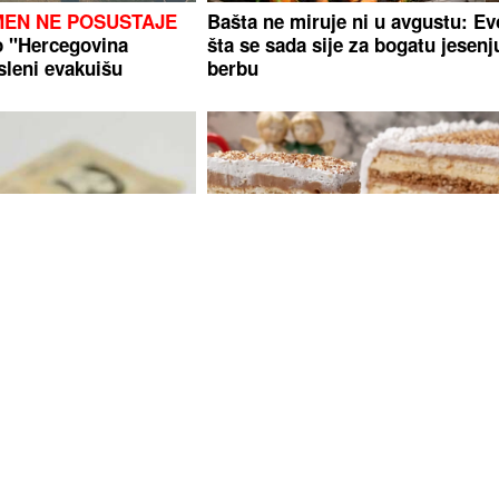
MEN NE POSUSTAJE
Bašta ne miruje ni u avgustu: Ev
do "Hercegovina
šta se sada sije za bogatu jesenj
sleni evakuišu
berbu
 3 broja u JMBG,
Luda torta bez mlijeka i jaja:
ici
Kremasta poslastica bez pečenja
koja osvaja na prvi zalogaj