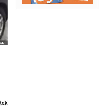
OOK
 dok