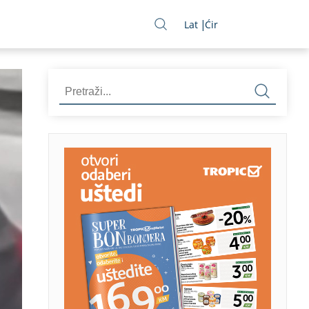
Lat
Ćir