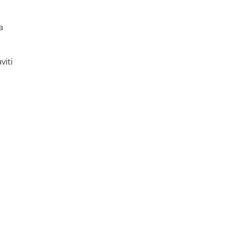
a
viti