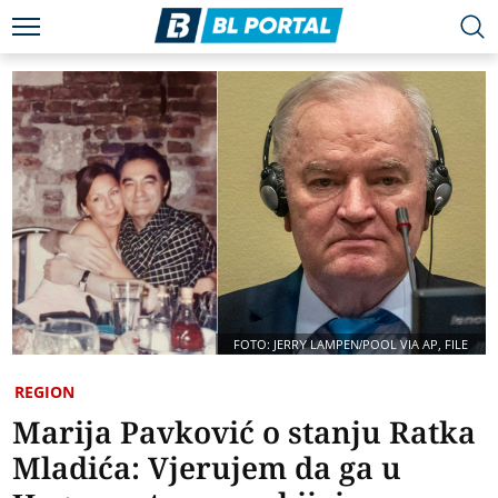
FOTO: JERRY LAMPEN/POOL VIA AP, FILE
REGION
Marija Pavković o stanju Ratka
Mladića: Vjerujem da ga u