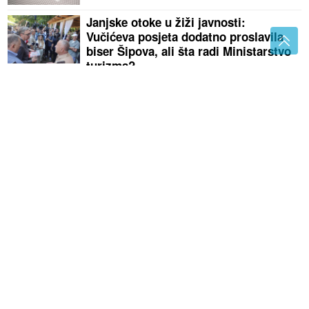
Janjske otoke u žiži javnosti:
Vučićeva posjeta dodatno proslavila
biser Šipova, ali šta radi Ministarstvo
turizma?
Preminuo producent koji je radio s Madonnom,
stajao je iza nekih od njenih najvećih hitova
Znoje vam se stopala ljeti: Potopite ih
15 minuta u ovaj jeftini rastvor