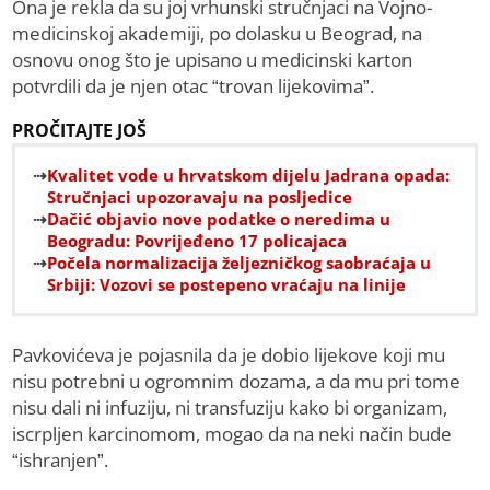
Ona je rekla da su joj vrhunski stručnjaci na Vojno-
medicinskoj akademiji, po dolasku u Beograd, na
osnovu onog što je upisano u medicinski karton
potvrdili da je njen otac “trovan lijekovima”.
PROČITAJTE JOŠ
Kvalitet vode u hrvatskom dijelu Jadrana opada:
Stručnjaci upozoravaju na posljedice
Dačić objavio nove podatke o neredima u
Beogradu: Povrijeđeno 17 policajaca
Počela normalizacija željezničkog saobraćaja u
Srbiji: Vozovi se postepeno vraćaju na linije
Pavkovićeva je pojasnila da je dobio lijekove koji mu
nisu potrebni u ogromnim dozama, a da mu pri tome
nisu dali ni infuziju, ni transfuziju kako bi organizam,
iscrpljen karcinomom, mogao da na neki način bude
“ishranjen”.