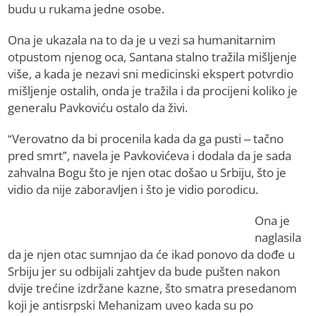
budu u rukama jedne osobe.
Ona je ukazala na to da je u vezi sa humanitarnim
otpustom njenog oca, Santana stalno tražila mišljenje
više, a kada je nezavi sni medicinski ekspert potvrdio
mišljenje ostalih, onda je tražila i da procijeni koliko je
generalu Pavkoviću ostalo da živi.
“Verovatno da bi procenila kada da ga pusti – tačno
pred smrt”, navela je Pavkovićeva i dodala da je sada
zahvalna Bogu što je njen otac došao u Srbiju, što je
vidio da nije zaboravljen i što je vidio porodicu.
Ona je
naglasila
da je njen otac sumnjao da će ikad ponovo da dođe u
Srbiju jer su odbijali zahtjev da bude pušten nakon
dvije trećine izdržane kazne, što smatra presedanom
koji je antisrpski Mehanizam uveo kada su po