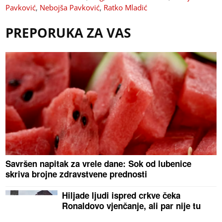
Pavković
,
Nebojša Pavković
,
Ratko Mladić
PREPORUKA ZA VAS
Savršen napitak za vrele dane: Sok od lubenice
skriva brojne zdravstvene prednosti
Hiljade ljudi ispred crkve čeka
Ronaldovo vjenčanje, ali par nije tu