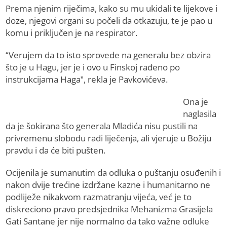
Prema njenim riječima, kako su mu ukidali te lijekove i
doze, njegovi organi su počeli da otkazuju, te je pao u
komu i priključen je na respirator.
“Verujem da to isto sprovede na generalu bez obzira
što je u Hagu, jer je i ovo u Finskoj rađeno po
instrukcijama Haga”, rekla je Pavkovićeva.
Ona je
naglasila
da je šokirana što generala Mladića nisu pustili na
privremenu slobodu radi liječenja, ali vjeruje u Božiju
pravdu i da će biti pušten.
Ocijenila je sumanutim da odluka o puštanju osuđenih i
nakon dvije trećine izdržane kazne i humanitarno ne
podliježe nikakvom razmatranju vijeća, već je to
diskreciono pravo predsjednika Mehanizma Grasijela
Gati Santane jer nije normalno da tako važne odluke