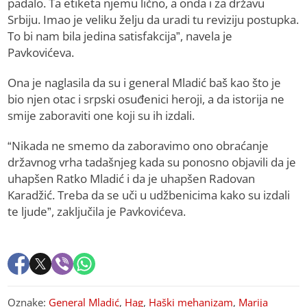
padalo. Ta etiketa njemu lično, a onda i za državu
Srbiju. Imao je veliku želju da uradi tu reviziju postupka.
To bi nam bila jedina satisfakcija”, navela je
Pavkovićeva.
Ona je naglasila da su i general Mladić baš kao što je
bio njen otac i srpski osuđenici heroji, a da istorija ne
smije zaboraviti one koji su ih izdali.
“Nikada ne smemo da zaboravimo ono obraćanje
državnog vrha tadašnjeg kada su ponosno objavili da je
uhapšen Ratko Mladić i da je uhapšen Radovan
Karadžić. Treba da se uči u udžbenicima kako su izdali
te ljude”, zaključila je Pavkovićeva.
Oznake:
General Mladić
,
Hag
,
Haški mehanizam
,
Marija