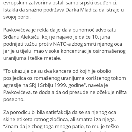
evropskim zatvorima ostali samo srpski osuđenici.
Istakla da snažno podržava Darka Mladića da istraje u
svojoj borbi.
Pavkovićeva je rekla da je dala punomoć advokatu
Srđanu Aleksiću, koji je najavio je da će 10. juna
podnijeti tužbu protiv NATO-a zbog smrti njenog oca
jer je u tijelu imao visoke koncentracije osiromašenog
uranijuma i teške metale.
“To ukazuje da su dva kancera od kojih je obolio
posljedica osiromašenog uranijuma korištenog tokom
agresije na SRJ i Srbiju 1999. godine”, navela je
Pavkovićeva, te dodala da od presude ne očekuje ništa
posebno.
Za porodicu bi bila satisfakcija da se sa njenog oca
skine etiketa ratnog zločinca, ali smatra i za njega.
“Znam da je zbog toga mnogo patio, to mu je teško