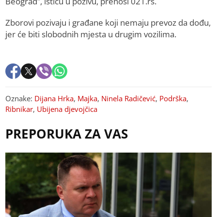
Beograd”, ističu u pozivu, prenosi 021.rs.
Zborovi pozivaju i građane koji nemaju prevoz da dođu,
jer će biti slobodnih mjesta u drugim vozilima.
Oznake:
Dijana Hrka
,
Majka
,
Ninela Radičević
,
Podrška
,
Ribnikar
,
Ubijena djevojčica
PREPORUKA ZA VAS