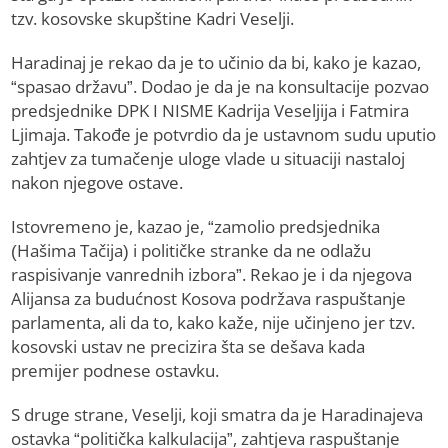
tzv. kosovske skupštine Kadri Veselji.
Haradinaj je rekao da je to učinio da bi, kako je kazao,
“spasao državu”. Dodao je da je na konsultacije pozvao
predsjednike DPK I NISME Kadrija Veseljija i Fatmira
Ljimaja. Takođe je potvrdio da je ustavnom sudu uputio
zahtjev za tumačenje uloge vlade u situaciji nastaloj
nakon njegove ostave.
Istovremeno je, kazao je, “zamolio predsjednika
(Hašima Tačija) i političke stranke da ne odlažu
raspisivanje vanrednih izbora”. Rekao je i da njegova
Alijansa za budućnost Kosova podržava raspuštanje
parlamenta, ali da to, kako kaže, nije učinjeno jer tzv.
kosovski ustav ne precizira šta se dešava kada
premijer podnese ostavku.
S druge strane, Veselji, koji smatra da je Haradinajeva
ostavka “politička kalkulacija”, zahtjeva raspuštanje