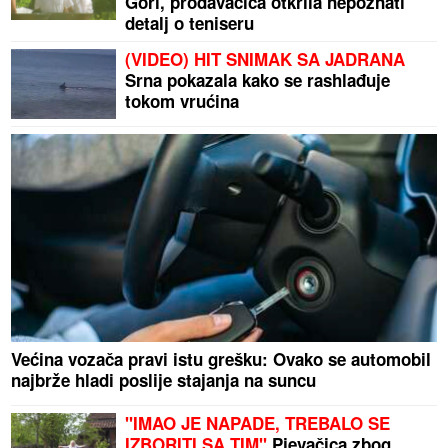
Gori, prodavačica otkrila nepoznati
detalj o teniseru
(VIDEO) HIT SNIMAK SA JADRANA
Srna pokazala kako se rashlađuje
tokom vrućina
Većina vozača pravi istu grešku: Ovako se automobil
najbrže hladi poslije stajanja na suncu
"IMAO JE NAPADE, TREBALO SE
IZBORITI SA TIM"
Pjevačica zbog