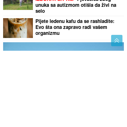
unuka sa autizmom otišla da živi na
selo
Pijete ledenu kafu da se rashladite:
Evo šta ona zapravo radi vašem
organizmu
„Možda je i među njima vladala panika“ Predstavnik
Elbruskog tima za spasavanje otkrio UZROKE
pogibije planinara iz BiH