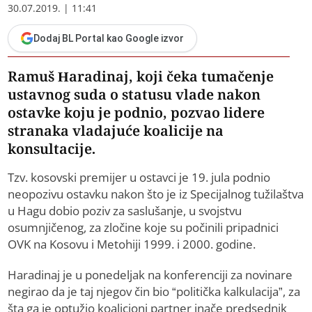
30.07.2019. | 11:41
Dodaj BL Portal kao Google izvor
Ramuš Haradinaj, koji čeka tumačenje
ustavnog suda o statusu vlade nakon
ostavke koju je podnio, pozvao lidere
stranaka vladajuće koalicije na
konsultacije.
Tzv. kosovski premijer u ostavci je 19. jula podnio
neopozivu ostavku nakon što je iz Specijalnog tužilaštva
u Hagu dobio poziv za saslušanje, u svojstvu
osumnjičenog, za zločine koje su počinili pripadnici
OVK na Kosovu i Metohiji 1999. i 2000. godine.
Haradinaj je u ponedeljak na konferenciji za novinare
negirao da je taj njegov čin bio “politička kalkulacija”, za
šta ga je optužio koalicioni partner inače predsednik