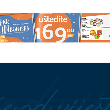
LAS NE POPUŠTA
(VIDEO, FOTO)
Kako je živjeti b
krili kada stiže
vode za vrijeme tropskog talasa:
i i ŠTA NAS ČEKA
Dragočaju i Stranjanima slavine
A
suve danima, mještani spasavaj
stoku