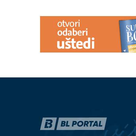
PREPORUKA ZA VAS
(VIDEO) JEZIVO UBISTVO
Milka
PAKLKENI TA
došla da sinu spremi ručak, a on je
Meteorolozi ot
nasmrt pretukao
nevrijeme, al
NAKON NJEG