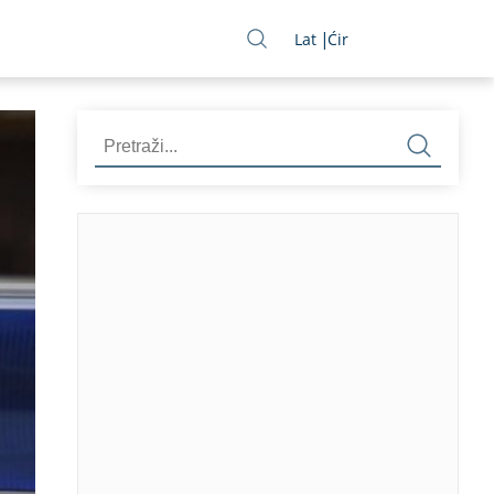
Lat
Ćir