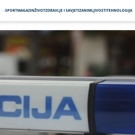
O
SPORT
MAGAZIN
ŽIVOT
ZDRAVLJE I SAVJETI
ZANIMLJIVOSTI
TEHNOLOGIJA