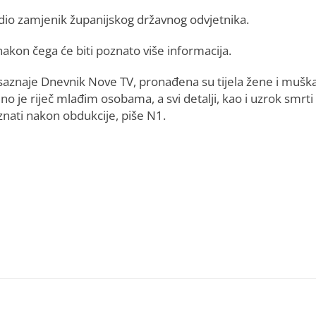
dio zamjenik županijskog državnog odvjetnika.
nakon čega će biti poznato više informacija.
saznaje Dnevnik Nove TV, pronađena su tijela žene i muška
o je riječ mlađim osobama, a svi detalji, kao i uzrok smrti 
znati nakon obdukcije, piše N1.