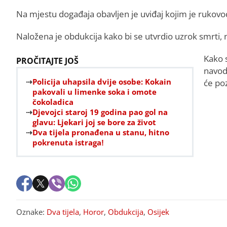
Na mjestu događaja obavljen je uviđaj kojim je rukovo
Naložena je obdukcija kako bi se utvrdio uzrok smrti, 
Kako 
PROČITAJTE JOŠ
navodn
Policija uhapsila dvije osobe: Kokain
će po
pakovali u limenke soka i omote
čokoladica
Djevojci staroj 19 godina pao gol na
glavu: Ljekari joj se bore za život
Dva tijela pronađena u stanu, hitno
pokrenuta istraga!
Oznake:
Dva tijela
,
Horor
,
Obdukcija
,
Osijek