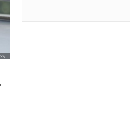
ČKA
,