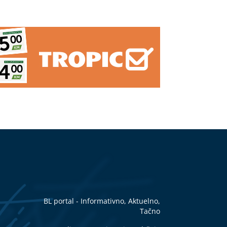
ez
 U
u